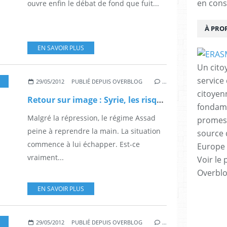
en cons
ouvre enfin le débat de fond que fuit...
À PRO
EN SAVOIR PLUS
Un cito
service
29/05/2012
PUBLIÉ DEPUIS OVERBLOG
…
citoyen
Retour sur image : Syrie, les risques de la crise par Frédéric Pons (Valeurs Actuelles)
fondame
Malgré la répression, le régime Assad
promess
peine à reprendre la main. La situation
source 
commence à lui échapper. Est-ce
Europe 
vraiment...
Voir le 
Overbl
EN SAVOIR PLUS
29/05/2012
PUBLIÉ DEPUIS OVERBLOG
…