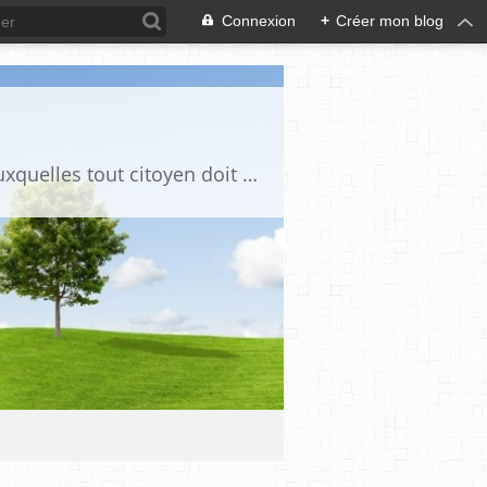
Connexion
+
Créer mon blog
Ce blog est destiné à stimuler l'intérêt du lecteur pour des questions de société auxquelles tout citoyen doit être en mesure d'apporter des réponses, individuelles ou collectives, en conscience et en responsabilité !