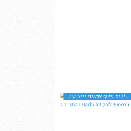
ANALYSES STRATÉGIQUES - DE SÉCURITÉ ET DE DÉFENSE