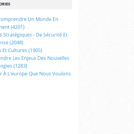
ORIES
t Comprendre Un Monde En
ment
(4201)
s Stratégiques - De Sécurité Et
ense
(2048)
s Et Cultures
(1905)
dre Les Enjeux Des Nouvelles
ogies
(1283)
ir À L'europe Que Nous Voulons