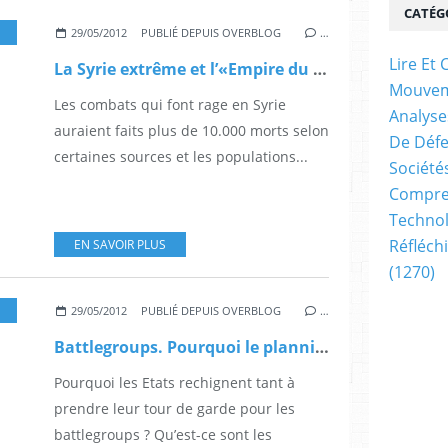
CATÉG
29/05/2012
PUBLIÉ DEPUIS OVERBLOG
…
Lire E
La Syrie extrême et l’«Empire du Milieu», par Jérôme Larcher (Grotius International)
Mouve
Les combats qui font rage en Syrie
Analyse
auraient faits plus de 10.000 morts selon
De Déf
certaines sources et les populations...
Société
Compren
Technol
Réfléch
EN SAVOIR PLUS
(1270)
29/05/2012
PUBLIÉ DEPUIS OVERBLOG
…
Battlegroups. Pourquoi le planning n’est pas tenu ? La réflexion continue, par Nicolas Gros-Verheyde (Bruxelles2.eu)
Pourquoi les Etats rechignent tant à
prendre leur tour de garde pour les
battlegroups ? Qu’est-ce sont les