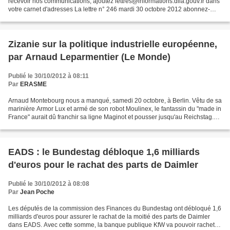
recevoir nos communications, ajoutez lettres@informations.dila.gouv.fr dans
votre carnet d'adresses La lettre n° 246 mardi 30 octobre 2012 abonnez-
vous au format texte À la une...
Zizanie sur la politique industrielle européenne,
par Arnaud Leparmentier (Le Monde)
Publié le 30/10/2012 à 08:11
Par
ERASME
Arnaud Montebourg nous a manqué, samedi 20 octobre, à Berlin. Vêtu de sa
marinière Armor Lux et armé de son robot Moulinex, le fantassin du "made in
France" aurait dû franchir sa ligne Maginot et pousser jusqu'au Reichstag.
Le ministre du redressement...
EADS : le Bundestag débloque 1,6 milliards
d'euros pour le rachat des parts de Daimler
Publié le 30/10/2012 à 08:08
Par
Jean Poche
Les députés de la commission des Finances du Bundestag ont débloqué 1,6
milliards d'euros pour assurer le rachat de la moitié des parts de Daimler
dans EADS. Avec cette somme, la banque publique KfW va pouvoir racheter