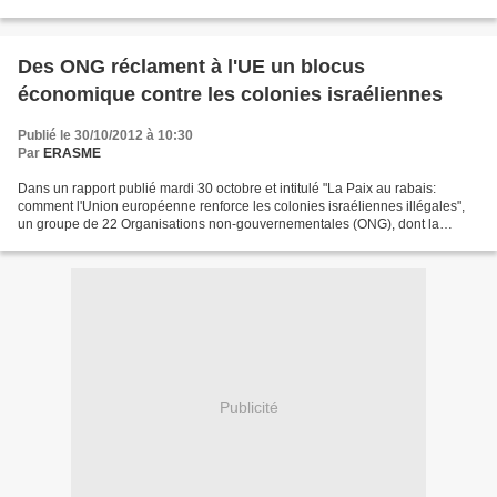
qui s'est tenue à Paris le 25 septembre...
Des ONG réclament à l'UE un blocus
économique contre les colonies israéliennes
Publié le 30/10/2012 à 10:30
Par
ERASME
Dans un rapport publié mardi 30 octobre et intitulé "La Paix au rabais:
comment l'Union européenne renforce les colonies israéliennes illégales",
un groupe de 22 Organisations non-gouvernementales (ONG), dont la
Fédération Internationale des Ligues des...
Publicité