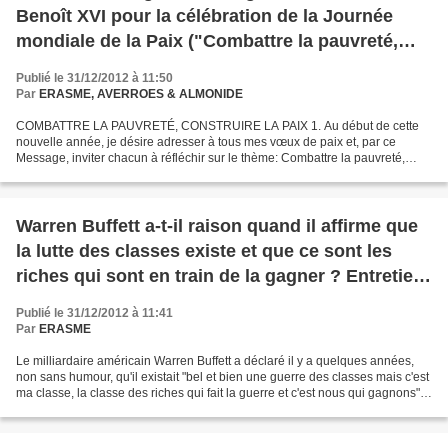
Benoît XVI pour la célébration de la Journée
mondiale de la Paix ("Combattre la pauvreté,
construire la paix" - 1er janvier 2009)
Publié le 31/12/2012 à 11:50
Par
ERASME, AVERROES & ALMONIDE
COMBATTRE LA PAUVRETÉ, CONSTRUIRE LA PAIX 1. Au début de cette
nouvelle année, je désire adresser à tous mes vœux de paix et, par ce
Message, inviter chacun à réfléchir sur le thème: Combattre la pauvreté,
construire la paix. Mon vénéré prédécesseur Jean-Paul...
Warren Buffett a-t-il raison quand il affirme que
la lutte des classes existe et que ce sont les
riches qui sont en train de la gagner ? Entretien
avec Vincent de Gaulejac (Atlantico.fr)
Publié le 31/12/2012 à 11:41
Par
ERASME
Le milliardaire américain Warren Buffett a déclaré il y a quelques années,
non sans humour, qu'il existait "bel et bien une guerre des classes mais c'est
ma classe, la classe des riches qui fait la guerre et c'est nous qui gagnons".
Alors que 1% des Américains...