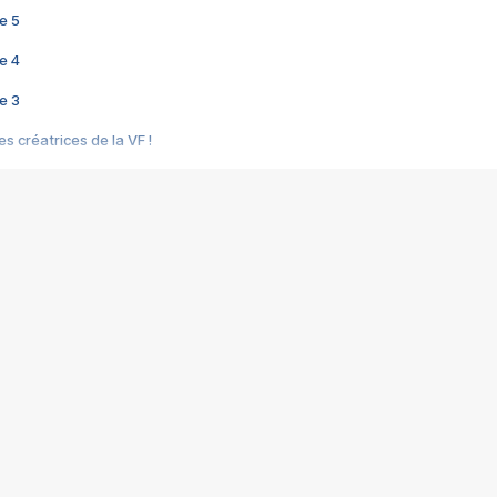
e 5
e 4
e 3
s créatrices de la VF !
e 2
e 1
e Mektoub My Love arrive enfin ! Rencontre avec Shaïn Boumedine et Sal
i : après Toni en famille
elle réalise le bouleversant Dites lui que je l'aime
ais ! Rencontre autour de Vie privée de Rebecca Zlotowski
 de Marguerite, Grave... Rencontre avec Ella Rumpf
 Les Rêveurs, un film intime sur la santé mentale