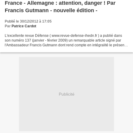
France - Allemagne : attention, danger ! Par
Francis Gutmann - nouvelle édition -
Publié le 30/12/2012 à 17:05
Par
Patrice Cardot
L'excellente revue Défense ( www.revue-defense-ihedn.fr ) a publié dans
son numéro 137 (janvier - février 2009) un remarquable article signé par
l'Ambassadeur Francis Gutmann dont rend compte en intégralité le présent
article en raison de l'importance...
Publicité