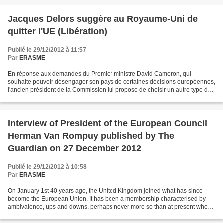
Jacques Delors suggère au Royaume-Uni de
quitter l'UE (Libération)
Publié le 29/12/2012 à 11:57
Par
ERASME
En réponse aux demandes du Premier ministre David Cameron, qui
souhaite pouvoir désengager son pays de certaines décisions européennes,
l'ancien président de la Commission lui propose de choisir un autre type de
partenariat. Jacques Delors, ex-président...
Interview of President of the European Council
Herman Van Rompuy published by The
Guardian on 27 December 2012
Publié le 29/12/2012 à 10:58
Par
ERASME
On January 1st 40 years ago, the United Kingdom joined what has since
become the European Union. It has been a membership characterised by
ambivalence, ups and downs, perhaps never more so than at present when
traditional British semidetachment from the...