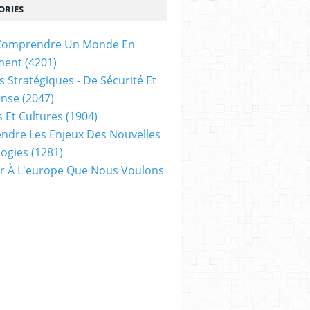
ORIES
t Comprendre Un Monde En
ment
(4201)
s Stratégiques - De Sécurité Et
ense
(2047)
s Et Cultures
(1904)
dre Les Enjeux Des Nouvelles
ogies
(1281)
ir À L'europe Que Nous Voulons