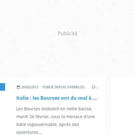
Publicité
26/02/2013
PUBLIÉ DEPUIS OVERBLOG
…
Italie : les Bourses ont du mal à digérer les résultats de l'élection (Le Monde avec AFP et Reuters)
Les Bourses évoluent en nette baisse,
mardi 26 février, sous la menace d'une
Italie ingouvernable. Après des
ouvertures...