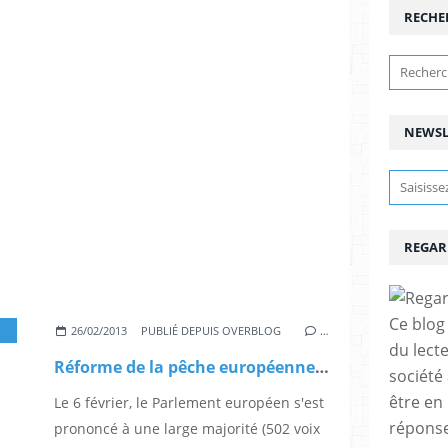
RECHE
NEWSL
REGAR
Ce blog 
26/02/2013
PUBLIÉ DEPUIS OVERBLOG
…
du lect
Réforme de la pêche européenne : la France ne doit pas rester à quai ! par Jean-Paul Besset, Eva Joly, Jean-Luc Bennahmias, Corinne Lepage, Robert Rochefort et Younous Omarjee (Le Monde)
société
être en
Le 6 février, le Parlement européen s'est
réponses
prononcé à une large majorité (502 voix