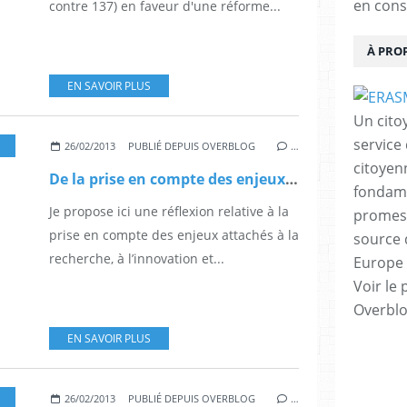
en cons
contre 137) en faveur d'une réforme...
À PRO
EN SAVOIR PLUS
Un cito
service
26/02/2013
PUBLIÉ DEPUIS OVERBLOG
…
citoyen
De la prise en compte des enjeux attachés à la recherche, à l’innovation et à l’éducation dans un processus d’intégration accrue, voire de fédéralisation, de l’Union européenne
fondame
Je propose ici une réflexion relative à la
promess
prise en compte des enjeux attachés à la
source 
recherche, à l’innovation et...
Europe 
Voir le 
Overbl
EN SAVOIR PLUS
26/02/2013
PUBLIÉ DEPUIS OVERBLOG
…