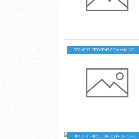
REGARDS-CITOYENS.COM ANALYSE ET PROPOSE
BUGDET - RESSOURCES PROPRES ET CFP 2014-2020