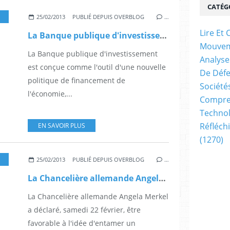
CATÉG
25/02/2013
PUBLIÉ DEPUIS OVERBLOG
…
Lire E
La Banque publique d'investissement
Mouve
La Banque publique d'investissement
Analyse
est conçue comme l'outil d'une nouvelle
De Déf
politique de financement de
Société
l'économie,...
Compren
Technol
Réfléch
EN SAVOIR PLUS
(1270)
25/02/2013
PUBLIÉ DEPUIS OVERBLOG
…
La Chancelière allemande Angela Merkel a déclaré être favorable à l'idée d'entamer un nouveau chapitre de négociations avec la Turquie en vue de son adhésion à l'Union européenne
La Chancelière allemande Angela Merkel
a déclaré, samedi 22 février, être
favorable à l'idée d'entamer un