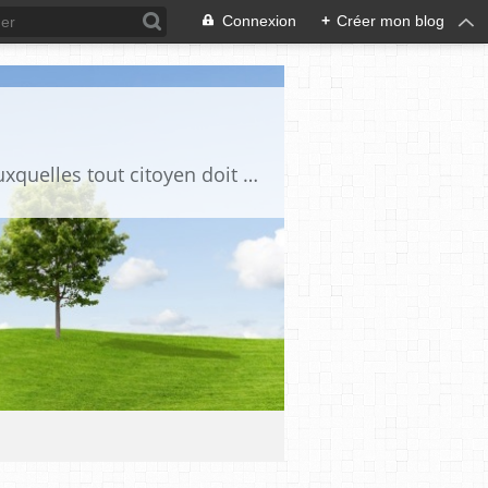
Connexion
+
Créer mon blog
Ce blog est destiné à stimuler l'intérêt du lecteur pour des questions de société auxquelles tout citoyen doit être en mesure d'apporter des réponses, individuelles ou collectives, en conscience et en responsabilité !