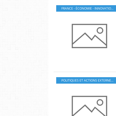
FRANCE - ÉCONOMIE - INNOVATION ET FINANCES
POLITIQUES ET ACTIONS EXTERNES DE L'UE