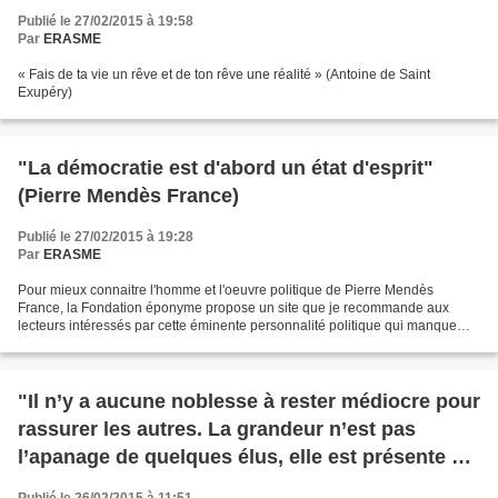
Publié le 27/02/2015 à 19:58
Par
ERASME
« Fais de ta vie un rêve et de ton rêve une réalité » (Antoine de Saint
Exupéry)
"La démocratie est d'abord un état d'esprit"
(Pierre Mendès France)
Publié le 27/02/2015 à 19:28
Par
ERASME
Pour mieux connaitre l'homme et l'oeuvre politique de Pierre Mendès
France, la Fondation éponyme propose un site que je recommande aux
lecteurs intéressés par cette éminente personnalité politique qui manque
cruellement à la démocratie française ! ht...
"Il n’y a aucune noblesse à rester médiocre pour
rassurer les autres. La grandeur n’est pas
l’apanage de quelques élus, elle est présente en
chacun de nous...." (Nelson Mandela)
Publié le 26/02/2015 à 11:51