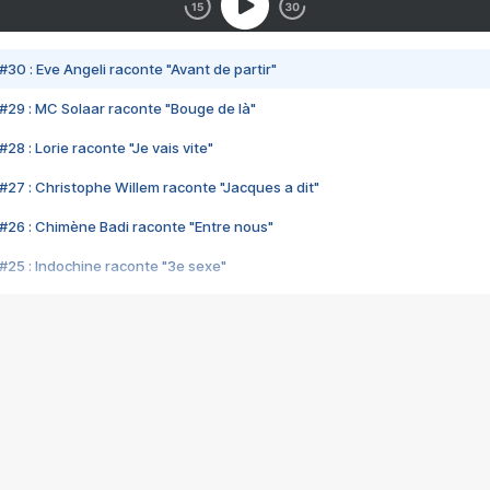
#30 : Eve Angeli raconte "Avant de partir"
#29 : MC Solaar raconte "Bouge de là"
28 : Lorie raconte "Je vais vite"
#27 : Christophe Willem raconte "Jacques a dit"
#26 : Chimène Badi raconte "Entre nous"
#25 : Indochine raconte "3e sexe"
#24 : Zaho raconte "C'est chelou"
#23 : Patrick Bruel raconte "Au café des délices"
#22 : Kyo raconte "Le chemin"
#21 : Nolwenn Leroy raconte "Cassé"
#20 : Patrick Hernandez raconte "Born to be alive"