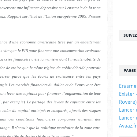
s exercent une influence dépressive sur l'ensemble de la zone
eux, Rapport sur l'état de l'Union européenne 2005, Presses
SUIVE
ssance d’une économie américaine tirée par un endettement
 vite que le PIB pour financer une consommation croissant
La crise financière a été la manière dont l’insoutenabilité de
rder de croire que le même régime de crédit débridé pourrait
PAGES
verser parce que les écarts de croissance entre les pays
rgir. Les marchés financiers du dollar et de l’euro vont être
Erasme
Exister
ont lever des capitaux pour financer l’augmentation de leur
Rovere)
il, par exemple). Le partage des levées de capitaux entre les
Lancer 
 coûts du capital anticipés et comparés, ajustés des risques
Lancer 
dans ces conditions financières comparées auraient des
Avaaz.fr
change. Il s’ensuit que la politique monétaire de la zone euro
tée du rôle de devise clé de cette monnaie
.
"