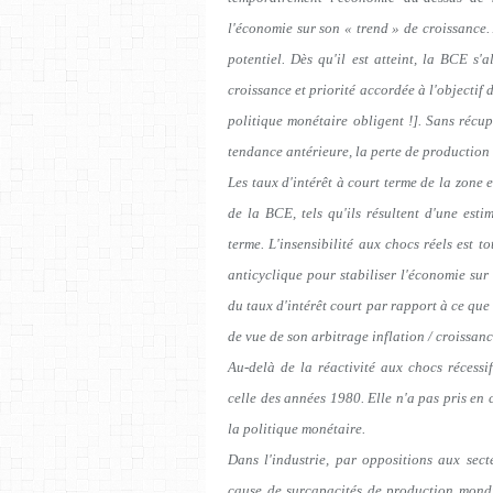
l'économie sur son « trend » de croissance.
potentiel. Dès qu'il est atteint, la BCE s'
croissance et priorité accordée à l'objectif 
politique monétaire obligent !]. Sans récu
tendance antérieure, la perte de production e
Les taux d'intérêt à court terme de la zone 
de la BCE, tels qu'ils résultent d'une est
terme. L'insensibilité aux chocs réels est t
anticyclique pour stabiliser l'économie su
du taux d'intérêt court par rapport à ce que 
de vue de son arbitrage inflation / croissan
Au-delà de la réactivité aux chocs récessi
celle des années 1980. Elle n'a pas pris en
la politique monétaire.
Dans l'industrie, par oppositions aux secte
cause de surcapacités de production mond