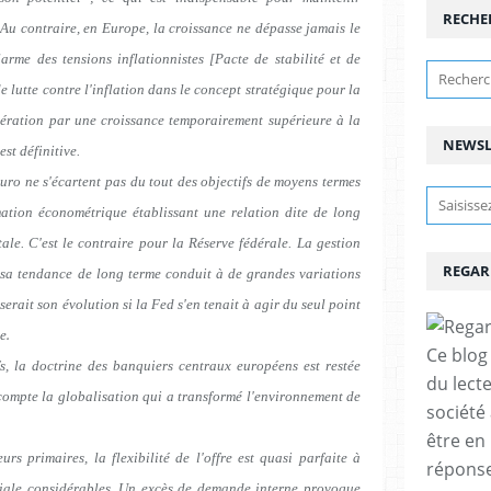
RECHE
 Au contraire, en Europe, la croissance ne dépasse jamais le
alarme des tensions inflationnistes [Pacte de stabilité et de
de lutte contre l'inflation dans le concept stratégique pour la
pération par une croissance temporairement supérieure à la
NEWSL
st définitive.
euro ne s'écartent pas du tout des objectifs de moyens termes
imation économétrique établissant une relation dite de long
otale. C'est le contraire pour la Réserve fédérale. La gestion
REGAR
r sa tendance de long terme conduit à de grandes variations
serait son évolution si la Fed s'en tenait à agir du seul point
.
ce
Ce blog 
fs, la doctrine des banquiers centraux européens est restée
du lect
 compte la globalisation qui a transformé l'environnement de
société
être en
urs primaires, la flexibilité de l'offre est quasi parfaite à
réponses
iale considérables. Un excès de demande interne provoque