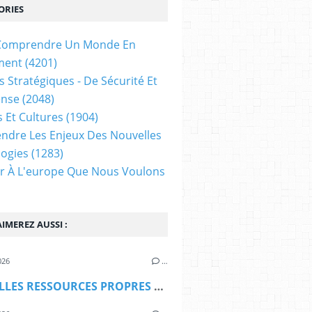
ORIES
t Comprendre Un Monde En
ment
(4201)
s Stratégiques - De Sécurité Et
ense
(2048)
s Et Cultures
(1904)
dre Les Enjeux Des Nouvelles
ogies
(1283)
ir À L'europe Que Nous Voulons
IMEREZ AUSSI :
026
…
NOUVELLES RESSOURCES PROPRES DE L'UE : LE VETO ... MALTAIS (Les Amis du Traité de Lisbonne)