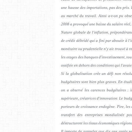
une hausse des importations, pas des prix. 
au marché du travail. Ainsi a-t-on pu obse
2008 a provoqué une baisse du salaire réel, 
Nature globale de l'inflation, prépondéranc
de crédit débridé qui a fini par aboutir à l
monétaire ou prudentielle n'y ait trouvé à re
les otages des banques d'investissement, tou
ossifiée en dehors des conditions qui l'avai
Si la globalisation crée un défi non résolu
budgétaires sont bien plus graves. En étudi
on a observé les carences budgétaires : i
supérieure, créatrices d'innovation. Le budg
porteurs de croissance endogène. Pire, les
transfert des entreprises mondialisée po
déstructurent les tissus économiques région
Il importe de rappeler que dix ans après s