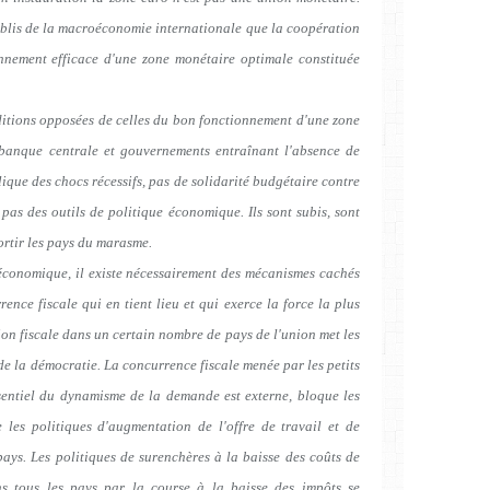
 établis de la macroéconomie internationale que la coopération
onnement efficace d'une zone monétaire optimale constituée
ditions opposées de celles du bon fonctionnement d'une zone
 banque centrale et gouvernements entraînant l'absence de
ique des chocs récessifs, pas de solidarité budgétaire contre
 pas des outils de politique économique. Ils sont subis, sont
sortir les pays du marasme.
 économique, il existe nécessairement des mécanismes cachés
ence fiscale qui en tient lieu et qui exerce la force la plus
sion fiscale dans un certain nombre de pays de l'union met les
e la démocratie. La concurrence fiscale menée par les petits
ssentiel du dynamisme de la demande est externe, bloque les
e les politiques d'augmentation de l'offre de travail et de
ays. Les politiques de surenchères à la baisse des coûts de
s tous les pays par la course à la baisse des impôts se