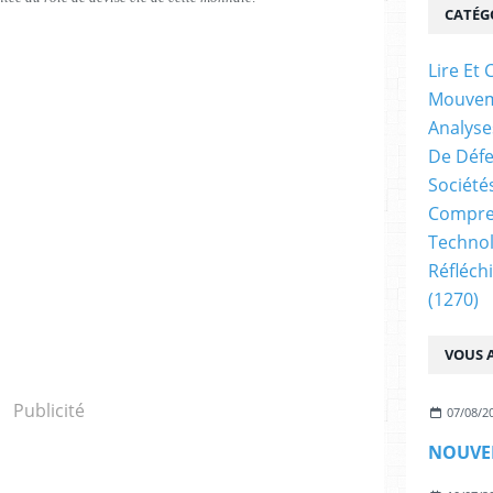
CATÉG
Lire E
Mouve
Analyse
De Déf
Société
Compren
Technol
Réfléch
(1270)
VOUS A
Publicité
07/08/2