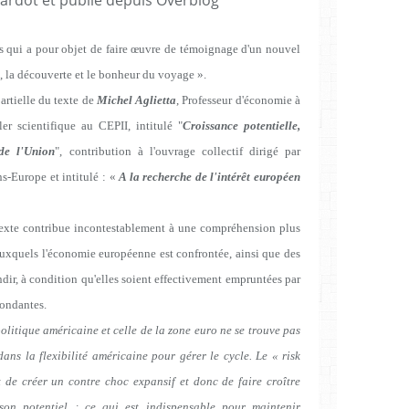
es qui a pour objet de faire œuvre de témoignage d'un nouvel
 la découverte et le bonheur du voyage ».
artielle du texte de
Michel Aglietta
, Professeur d'économie à
er scientifique au CEPII, intitulé "
Croissance potentielle,
 de l'Union
", contribution à l'ouvrage collectif dirigé par
ns-Europe et intitulé : «
A la recherche de l'intérêt européen
ce texte contribue incontestablement à une compréhension plus
uxquels l'économie européenne est confrontée, ainsi que des
ondir, à condition qu'elles soient effectivement empruntées par
pondantes.
olitique américaine et celle de la zone euro ne se trouve pas
ans la flexibilité américaine pour gérer le cycle. Le « risk
de créer un contre choc expansif et donc de faire croître
son potentiel ; ce qui est indispensable pour maintenir