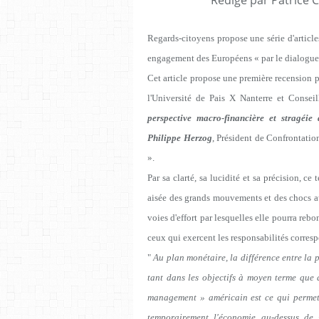
Regards-citoyens propose une série d'articl
engagement des Européens « par le dialogue,
Cet article propose une première recension p
l'Université de Pais X Nanterre et Conseill
perspective macro-financière et stragéie
Philippe Herzog
, Président de Confrontatio
».
Par sa clarté, sa lucidité et sa précision, 
aisée des grands mouvements et des chocs a
voies d'effort par lesquelles elle pourra reb
ceux qui exercent les responsabilités corres
"
Au plan monétaire, la différence entre la p
tant dans les objectifs à moyen terme que d
management » américain est ce qui permet 
temporairement l'économie au-dessus de 