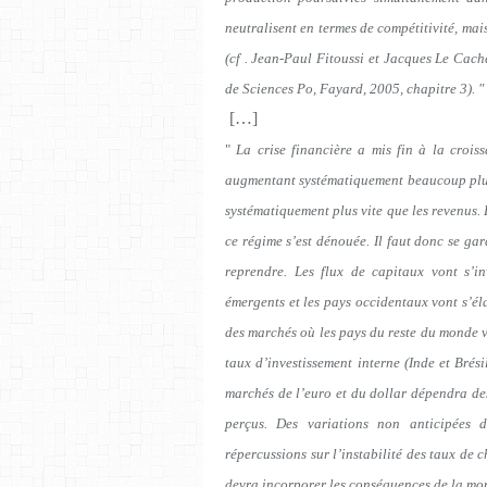
neutralisent en termes de compétitivité, mai
(cf . Jean-Paul Fitoussi et Jacques Le Cach
de Sciences Po, Fayard, 2005, chapitre 3). "
[
…]
"
La crise financière a mis fin à la croi
augmentant systématiquement beaucoup plus
systématiquement plus vite que les revenus. 
ce régime s’est dénouée. Il faut donc se ga
reprendre. Les flux de capitaux vont s’in
émergents et les pays occidentaux vont s’éla
des marchés où les pays du reste du monde v
taux d’investissement interne (Inde et Brés
marchés de l’euro et du dollar dépendra des
perçus. Des variations non anticipées 
répercussions sur l’instabilité des taux de 
devra incorporer les conséquences de la mon