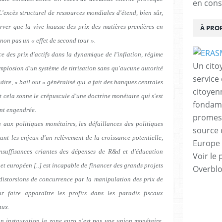
en cons
L'excès structurel de ressources mondiales d'étend, bien sûr,
rver que la vive hausse des prix des matières premières en
À PRO
non pas un « effet de second tour ».
e des prix d'actifs dans la dynamique de l'inflation, régime
Un cito
'implosion d'un système de titrisation sans qu'aucune autorité
service
dire, « bail out » généralisé qui a fait des banques centrales
citoyen
t cela sonne le crépuscule d'une doctrine monétaire qui s'est
fondame
ent engendrée.
promess
 aux politiques monétaires, les défaillances des politiques
source 
ant les enjeux d'un relèvement de la croissance potentielle,
Europe 
nsuffisances criantes des dépenses de R&d et d'éducation
Voir le 
et européen [..] est incapable de financer des grands projets
Overbl
 distorsions de concurrence par la manipulation des prix de
ur faire apparaître les profits dans les paradis fiscaux
aux.
on instauration la zone euro n'est pas une union monétaire.