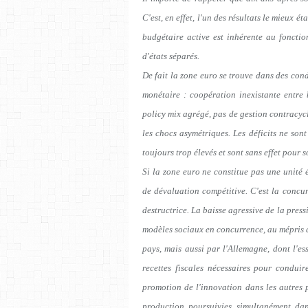
C'est, en effet, l'un des résultats le mieux
budgétaire active est inhérente au foncti
d'états séparés.
De fait la zone euro se trouve dans des con
monétaire : coopération inexistante entre
policy mix agrégé, pas de gestion contracycl
les chocs asymétriques. Les déficits ne sont
toujours trop élevés et sont sans effet pour 
Si la zone euro ne constitue pas une unité
de dévaluation compétitive. C'est la concurr
destructrice. La baisse agressive de la pres
modèles sociaux en concurrence, au mépris d
pays, mais aussi par l'Allemagne, dont l'e
recettes fiscales nécessaires pour conduir
promotion de l'innovation dans les autres p
production poursuivies simultanément dan