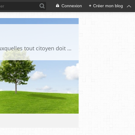
Connexion
+
Créer mon blog
Ce blog est destiné à stimuler l'intérêt du lecteur pour des questions de société auxquelles tout citoyen doit être en mesure d'apporter des réponses, individuelles ou collectives, en conscience et en responsabilité !