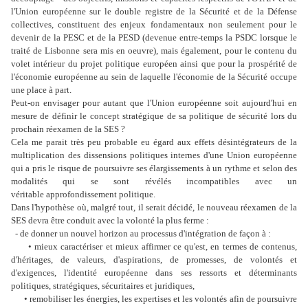
l'Union européenne sur le double registre de la Sécurité et de la Défense
collectives, constituent des enjeux fondamentaux non seulement pour le
devenir de la PESC et de la PESD (devenue entre-temps la PSDC lorsque le
traité de Lisbonne sera mis en oeuvre), mais également, pour le contenu du
volet intérieur du projet politique européen ainsi que pour la prospérité de
l'économie européenne au sein de laquelle l'économie de la Sécurité occupe
une place à part.
Peut-on envisager pour autant que l'Union européenne soit aujourd'hui en
mesure de définir le concept stratégique de sa politique de sécurité lors du
prochain réexamen de la SES ?
Cela me parait très peu probable eu égard aux effets désintégrateurs de la
multiplication des dissensions politiques internes d'une Union européenne
qui a pris le risque de poursuivre ses élargissements à un rythme et selon des
modalités qui se sont révélés incompatibles avec un
véritable approfondissement politique.
Dans l'hypothèse où, malgré tout, il serait décidé, le nouveau réexamen de la
SES devra être conduit avec la volonté la plus ferme :
- de donner un nouvel horizon au processus d'intégration de façon à :
• mieux caractériser et mieux affirmer ce qu'est, en termes de contenus,
d'héritages, de valeurs, d'aspirations, de promesses, de volontés et
d'exigences, l'identité européenne dans ses ressorts et déterminants
politiques, stratégiques, sécuritaires et juridiques,
• remobiliser les énergies, les expertises et les volontés afin de poursuivre