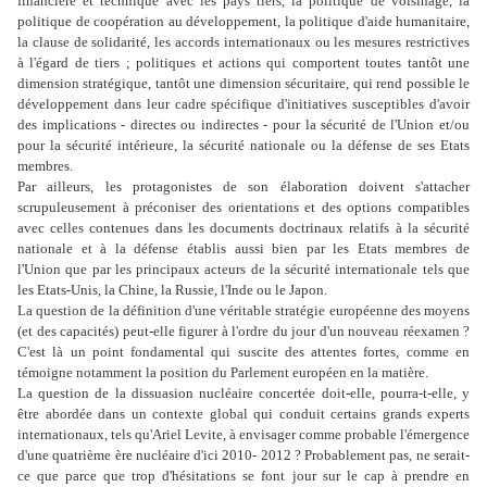
financière et technique avec les pays tiers, la politique de voisinage, la
politique de coopération au développement, la politique d'aide humanitaire,
la clause de solidarité, les accords internationaux ou les mesures restrictives
à l'égard de tiers ; politiques et actions qui comportent toutes tantôt une
dimension stratégique, tantôt une dimension sécuritaire, qui rend possible le
développement dans leur cadre spécifique d'initiatives susceptibles d'avoir
des implications - directes ou indirectes - pour la sécurité de l'Union et/ou
pour la sécurité intérieure, la sécurité nationale ou la défense de ses Etats
membres.
Par ailleurs, les protagonistes de son élaboration doivent s'attacher
scrupuleusement à préconiser des orientations et des options compatibles
avec celles contenues dans les documents doctrinaux relatifs à la sécurité
nationale et à la défense établis aussi bien par les Etats membres de
l'Union que par les principaux acteurs de la sécurité internationale tels que
les Etats-Unis, la Chine, la Russie, l'Inde ou le Japon.
La question de la définition d'une véritable stratégie européenne des moyens
(et des capacités) peut-elle figurer à l'ordre du jour d'un nouveau réexamen ?
C'est là un point fondamental qui suscite des attentes fortes, comme en
témoigne notamment la position du Parlement européen en la matière.
La question de la dissuasion nucléaire concertée doit-elle, pourra-t-elle, y
être abordée dans un contexte global qui conduit certains grands experts
internationaux, tels qu'Ariel Levite, à envisager comme probable l'émergence
d'une quatrième ère nucléaire d'ici 2010- 2012 ? Probablement pas, ne serait-
ce que parce que trop d'hésitations se font jour sur le cap à prendre en