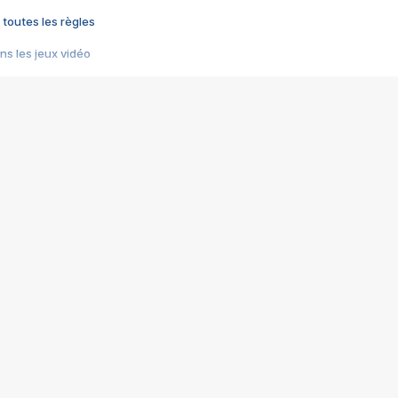
 toutes les règles
s les jeux vidéo
us choquant de Rockstar ? - Le scandale BULLY
e plus moche de Steam
du RÊVE tourne au CAUCHEMAR
pendant 8 heures
it… à tort
umiliés par un jeu vidéo
ire - Final Fantasy 8
ti un empire - Age of Empires
story DOFUS
tard, il crée l'un des pires jeux de tous les temps, MindsEye.