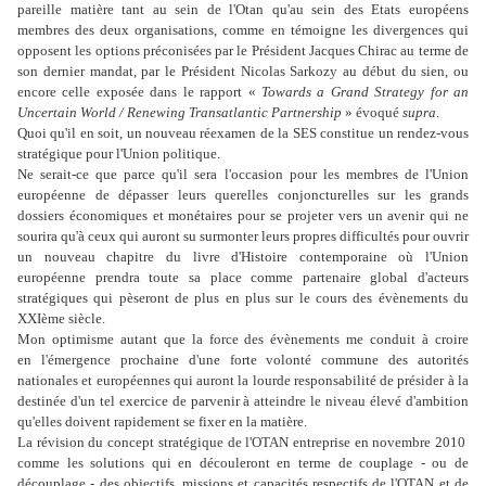
pareille matière tant au sein de l'Otan qu'au sein des Etats européens
membres des deux organisations, comme en témoigne les divergences qui
opposent les options préconisées par le Président Jacques Chirac au terme de
son dernier mandat, par le Président Nicolas Sarkozy au début du sien, ou
encore celle exposée dans le rapport «
Towards a Grand Strategy for an
Uncertain World / Renewing Transatlantic Partnership
» évoqué
supra
.
Quoi qu'il en soit, un nouveau réexamen de la SES constitue un rendez-vous
stratégique pour l'Union politique.
Ne serait-ce que parce qu'il sera l'occasion pour les membres de l'Union
européenne de dépasser leurs querelles conjoncturelles sur les grands
dossiers économiques et monétaires pour se projeter vers un avenir qui ne
sourira qu'à ceux qui auront su surmonter leurs propres difficultés pour ouvrir
un nouveau chapitre du livre d'Histoire contemporaine où l'Union
européenne prendra toute sa place comme partenaire global d'acteurs
stratégiques qui pèseront de plus en plus sur le cours des évènements du
XXIème siècle.
Mon optimisme autant que la force des évènements me conduit à croire
en l'émergence prochaine d'une forte volonté commune des autorités
nationales et européennes qui auront la lourde responsabilité de présider à la
destinée d'un tel exercice de parvenir à atteindre le niveau élevé d'ambition
qu'elles doivent rapidement se fixer en la matière.
La révision du concept stratégique de l'OTAN entreprise en novembre 2010
comme les solutions qui en découleront en terme de couplage - ou de
découplage - des objectifs, missions et capacités respectifs de l'OTAN et de