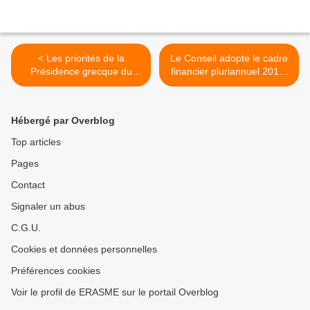
< Les priorités de la
Le Conseil adopte le cadre
Présidence grecque du
financier pluriannuel 2014-
Conseil de l’UE
2020 ainsi que l'accord
interinstitutionnel sur la
discipline budgétaire, la
Hébergé par Overblog
coopération en matière
budgétaire et la bonne
Top articles
gestion financière >
Pages
Contact
Signaler un abus
C.G.U.
Cookies et données personnelles
Préférences cookies
Voir le profil de ERASME sur le portail Overblog