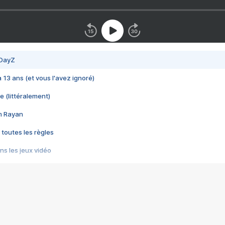
 DayZ
 a 13 ans (et vous l'avez ignoré)
e (littéralement)
im Rayan
 toutes les règles
s les jeux vidéo
us choquant de Rockstar ? - Le scandale BULLY
e plus moche de Steam
du RÊVE tourne au CAUCHEMAR
pendant 8 heures