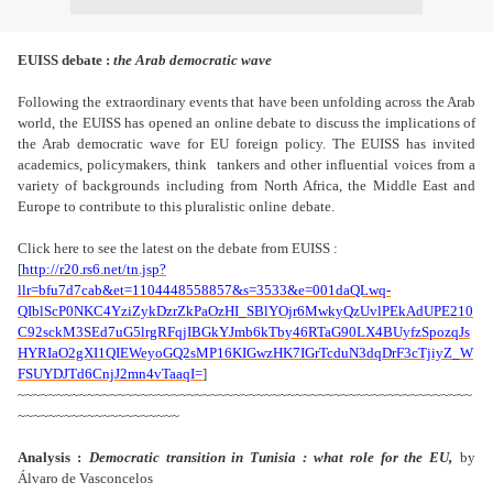
EUISS debate :
the Arab democratic wave
Following the extraordinary events that have been unfolding across the Arab
world,
the EUISS has opened an online debate to discuss the implications of
the Arab democratic
wave for EU foreign policy. The EUISS has invited
academics, policymakers, think
tankers and other influential voices from a
variety of backgrounds including from
North Africa, the Middle East and
Europe to contribute to this pluralistic online
debate.
Click here to see the latest on the debate from EUISS :
[
http://r20.rs6.net/tn.jsp?
llr=bfu7d7cab&et=1104448558857&s=3533&e=001daQLwq-
QIblScP0NKC4YziZykDzrZkPaOzHI_SBlYOjr6MwkyQzUvlPEkAdUPE210
C92sckM3SEd7uG5lrgRFqjIBGkYJmb6kTby46RTaG90LX4BUyfzSpozqJs
HYRIaO2gXI1QIEWeyoGQ2sMP16KIGwzHK7IGrTcduN3dqDrF3cTjiyZ_W
FSUYDJTd6CnjJ2mn4vTaaqI=
]
~~~~~~~~~~~~~~~~~~~~~~~~~~~~~~~~~~~~~~~~~~~~~~~~~~~~~~~~~~~
~~~~~~~~~~~~~~~~~~~~~
Analysis :
Democratic transition in Tunisia : what role for the EU,
by
Álvaro de Vasconcelos