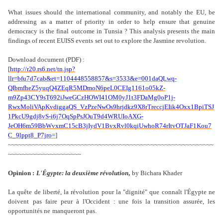
What issues should the international community, and notably the EU, be
addressing
as a matter of priority in order to help ensure that genuine
democracy is the final
outcome in Tunsia ? This analysis presents the main
findings of recent EUISS events
set out to explore the Jasmine revolution.
Download document (PDF) :
[
http://r20.rs6.net/tn.jsp?
llr=bfu7d7cab&et=1104448558857&s=3533&e=001daQLwq-
QIbmfheZ5yuqQ4ZEqR5MDmoN6peL0CEIg1161o05kZ-
m9Zp43CY9sT692iJweGCzHOWI41OM0yJ1t3FDaMg0oP1j-
RwxMoliVApKvdiggaQS_VzPzeNwOs9hrjdkz9X8rTreccjEIik4Oxx1BpiTSJ
1PkcU9gdj8vS-i6j7OqSpPsJOuT9d4WRUIoAXG-
JeOH6m59BbWvxmC15cB3jIydV1BvxRvl0kqiUwhoR74rItvOTJaF1Kou7
C_9lppt8_P7jro=
]
~~~~~~~~~~~~~~~~~~~~~~~~~~~~~~~~~~~~~~~~~~~~~~~~~~~~~~~~~~~
~~~~~~~~~~~~~~~~~~~~~
Opinion :
L'Égypte: la deuxième révolution
,
by Bichara Khader
La quête de liberté, la révolution pour la "dignité" que connaît l'Égypte ne
doivent
pas faire peur à l'Occident : une fois la transition assurée, les
opportunités ne
manqueront pas.