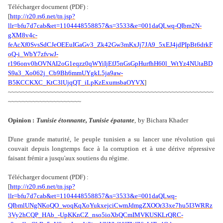
Télécharger document (PDF) :
[
http://r20.rs6.net/tn.jsp?
llr=bfu7d7cab&et=1104448558857&s=3533&e=001daQLwq-QIbm2N-
gXM8v4c-
feAcXf0SvsSdCJeOEEuIGaGv3_Zk42Gw3mKxJj7JA9_5xEJ4jdPIpBt6drkF
oQ-i_WbY7zfvwJ-
r196onv0hOVNAI2oG1eqzz0qWYiIjEfJ5nGsGpHurfhH60l_WtYz4NUtaBD
S9a3_Xo062j_Cb9Bh6mmUYgkL5ja9aw-
B5KCCKXC_KtC3lUjqQT_iLpKzExumsbaOYVX
]
~~~~~~~~~~~~~~~~~~~~~~~~~~~~~~~~~~~~~~~~~~~~~~~~~~~~~~~~~~~
~~~~~~~~~~~~~~~~~~~~~
Opinion :
Tunisie étonnante, Tunisie épatante
,
by Bichara Khader
D'une grande maturité, le peuple tunisien a su lancer une révolution qui
couvait
depuis longtemps face à la corruption et à une dérive répressive
faisant frémir a
jusqu'aux soutiens du régime.
Télécharger document (PDF) :
[
http://r20.rs6.net/tn.jsp?
llr=bfu7d7cab&et=1104448558857&s=3533&e=001daQLwq-
QIbmlUNgNKoQO_woqKqXoYukxejciCwmJdmgZXOOr33xe7hu5I3WRRz
3Vy2hCQP_HAb_-UpKKnCZ_nso5ioXbQCmIMVKUSKLrQRC-