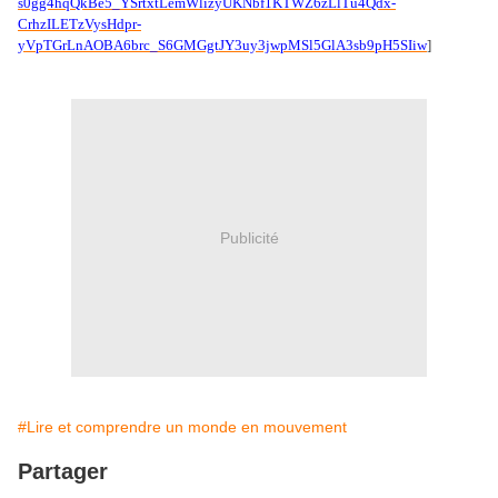
s0gg4hqQkBe5_YSrtxtLemWlizyUKNbf1KTWZ6zLlTu4Qdx-
CrhzILETzVysHdpr-
yVpTGrLnAOBA6brc_S6GMGgtJY3uy3jwpMSl5GlA3sb9pH5SIiw
]
Publicité
#Lire et comprendre un monde en mouvement
Partager