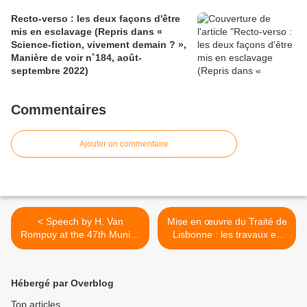
Recto-verso : les deux façons d'être
mis en esclavage (Repris dans «
Science-fiction, vivement demain ? »,
Manière de voir n˚184, août-
septembre 2022)
Commentaires
Ajouter un commentaire
< Speech by H. Van
Mise en œuvre du Traité de
Rompuy at the 47th Munich
Lisbonne : les travaux en
Security Conference -
cours sur le suivi de la
"Towards a Euro Atlantic
PESC (AESD) >
Security Community-
Hébergé par Overblog
Supporting the Fight for
Freedom", (Munich, 5
Top articles