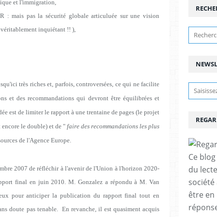
ique et l'immigration,
RECHE
LR : mais pas la sécurité globale articuluée sur une vision
véritablement inquiétant !! ),
NEWSL
squ'ici très riches et, parfois, controversées, ce qui ne facilite
ns et des recommandations qui devront être équilibrées et
dée est de limiter le rapport à une trentaine de pages (le projet
REGAR
t encore le double) et de "
faire des recommandations les plus
 sources de l'Agence Europe.
Ce blog 
du lect
mbre 2007 de réfléchir à l'avenir de l'Union à l'horizon 2020-
société
pport final en juin 2010. M. Gonzalez a répondu à M. Van
être en
x pour anticiper la publication du rapport final tout en
réponses
ans doute pas tenable. En revanche, il est quasiment acquis