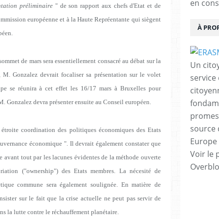
en cons
ntation préliminaire
" de son rapport aux chefs d'Etat et de
ommission européenne et à la Haute Repréentante qui siègent
À PRO
péen.
sommet de mars sera essentiellement consacré au débat sur la
Un cito
 M. Gonzalez devrait focaliser sa présentation sur le volet
service
e se réunira à cet effet les 16/17 mars à Bruxelles pour
citoyen
fondame
 M. Gonzalez devra présenter ensuite au Conseil européen.
promess
source 
 étroite coordination des politiques économiques des Etats
Europe 
uvernance économique ". Il devrait également constater que
Voir le 
ue avant tout par les lacunes évidentes de la méthode ouverte
Overbl
riation ("ownership") des Etats membres. La nécesité de
gétique commune sera également soulignée. En matière de
ister sur le fait que la crise actuelle ne peut pas servir de
ns la lutte contre le réchauffement planétaire.