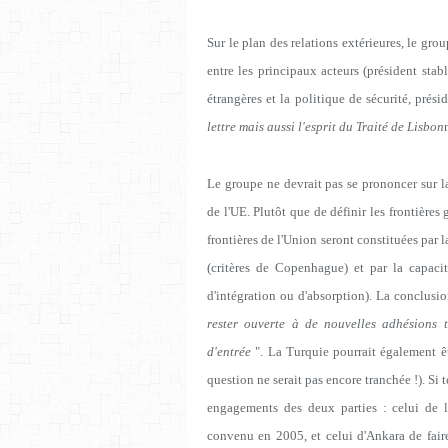
Sur le plan des relations extérieures, le grou
entre les principaux acteurs (président sta
étrangères et la politique de sécurité, prés
lettre mais aussi l'esprit du Traité de Lisbon
Le groupe ne devrait pas se prononcer sur la
de l'UE. Plutôt que de définir les frontières
frontières de l'Union seront constituées par l
(critères de Copenhague) et par la capaci
d'intégration ou d'absorption). La conclus
rester ouverte à de nouvelles adhésions to
d'entrée
". La Turquie pourrait également ê
question ne serait pas encore tranchée !). Si t
engagements des deux parties : celui de l
convenu en 2005, et celui d'Ankara de faire