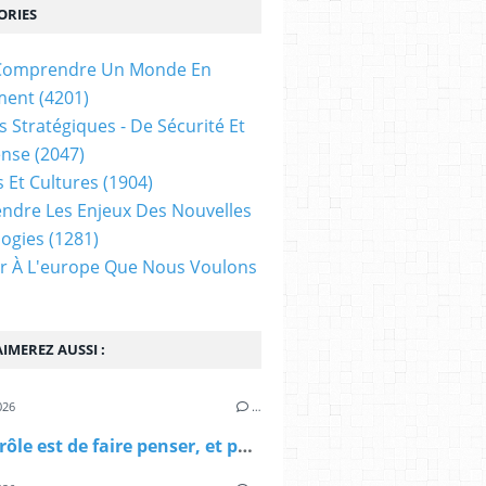
ORIES
t Comprendre Un Monde En
ment
(4201)
s Stratégiques - De Sécurité Et
ense
(2047)
s Et Cultures
(1904)
dre Les Enjeux Des Nouvelles
ogies
(1281)
ir À L'europe Que Nous Voulons
IMEREZ AUSSI :
026
…
"Notre rôle est de faire penser, et pour les plus grands élèves, d’inquiéter l’intelligence plus que de la satisfaire." (Gustave Monod)