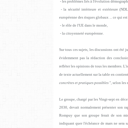
- les problèmes liés à l'évolution démograph
- la sécurité intérieure et extérieure (ND
européenne des risques globaux ... ce qui est 
- le rôle de l'UE dans le monde,
- la citoyenneté européenne.
Sur tous ces sujets, les discussions ont été ju
évidemment pas la rédaction des conclusio
refléter les opinions de tous les membres. L'i
de texte actuellement sur la table en contien
concrètes et pratiques possibles
", selon les
Le groupe, chargé par les Vingt-sept en déce
2030, devait normalement présenter son ra
Rompuy que son groupe ferait de son mieu
indiquant quer l'échéance de mars ne sera s