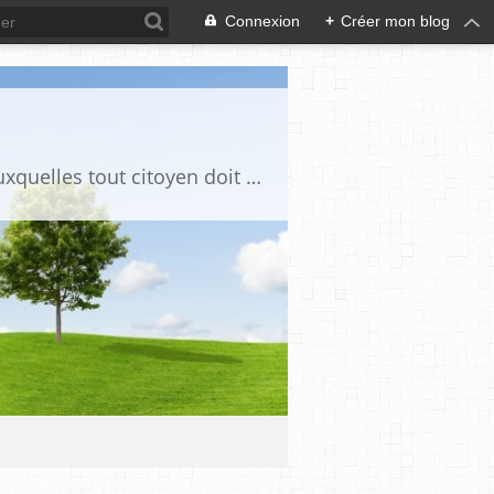
Connexion
+
Créer mon blog
Ce blog est destiné à stimuler l'intérêt du lecteur pour des questions de société auxquelles tout citoyen doit être en mesure d'apporter des réponses, individuelles ou collectives, en conscience et en responsabilité !