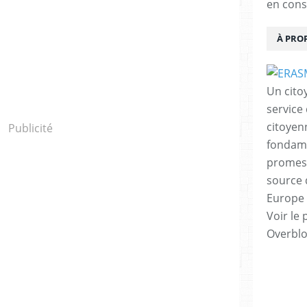
en cons
À PRO
Un cito
service
citoyen
Publicité
fondame
promess
source 
Europe 
Voir le 
Overbl