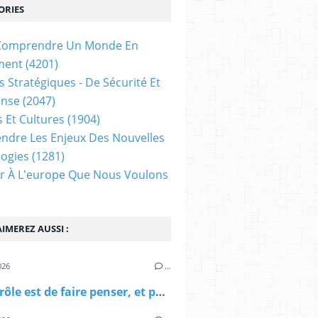
ORIES
t Comprendre Un Monde En
ment
(4201)
s Stratégiques - De Sécurité Et
ense
(2047)
s Et Cultures
(1904)
dre Les Enjeux Des Nouvelles
ogies
(1281)
ir À L'europe Que Nous Voulons
IMEREZ AUSSI :
026
…
"Notre rôle est de faire penser, et pour les plus grands élèves, d’inquiéter l’intelligence plus que de la satisfaire." (Gustave Monod)