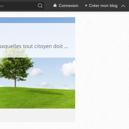
Connexion
+
Créer mon blog
Ce blog est destiné à stimuler l'intérêt du lecteur pour des questions de société auxquelles tout citoyen doit être en mesure d'apporter des réponses, individuelles ou collectives, en conscience et en responsabilité !