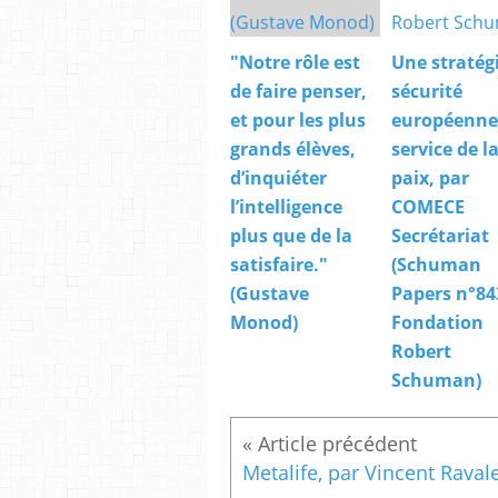
"Notre rôle est
Une stratég
de faire penser,
sécurité
et pour les plus
européenne
grands élèves,
service de l
d’inquiéter
paix, par
l’intelligence
COMECE
plus que de la
Secrétariat
satisfaire."
(Schuman
(Gustave
Papers n°843
Monod)
Fondation
Robert
Schuman)