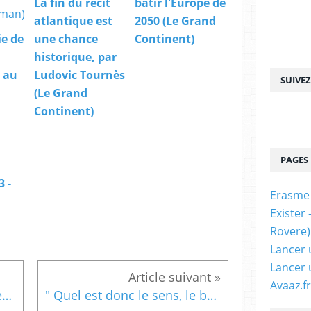
La fin du récit
bâtir l'Europe de
atlantique est
2050 (Le Grand
ie de
une chance
Continent)
historique, par
 au
Ludovic Tournès
SUIVE
a
(Le Grand
Continent)
PAGES
 -
Erasme
Exister
Rovere)
Lancer 
Lancer 
Avaaz.fr
Metalife, par Vincent Ravalec - AOC media
" Quel est donc le sens, le but, la signification de la vie ? ..." (Hans Küng, « Faire confiance à la vie »)