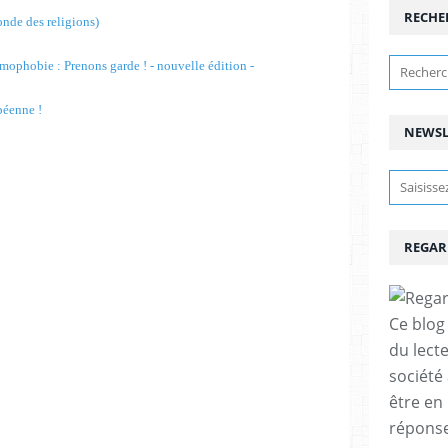
RECHE
nde des religions)
ophobie : Prenons garde ! - nouvelle édition -
péenne !
NEWSL
REGAR
Ce blog 
du lect
société
être en
réponses