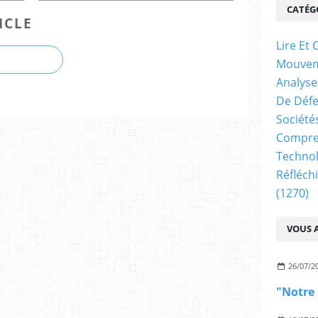
CATÉG
ICLE
Lire E
Mouve
Analyse
De Déf
Société
Compren
Technol
Réfléch
(1270)
VOUS A
26/07/2