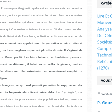
ent menés.
CATÉG
s Economiques élargissait rapidement les baraquements des premières
Lire E
breux ; tout un personnel spécial était formé sur place pour organiser
Mouve
reau semblable qui devait centraliser les questions économiques
Analyse
entes qui s'imposaient entrainaient une série d'études : ouverture d'un
De Déf
ts de Rabat et de Casablanca, utilisation de Fedalah comme port de
Société
ons économiques appelait une réorganisation administrative et
Compren
 des biens maghzen ne pouvait plus être différée. Il s'agissait de
Technol
 du Maroc pacifié. Les biens habous, ces fondations pieuses si
Réfléch
ment en détresse ; il fallait en surveiller la gérance, tout en
(1270)
Ces divers contrôles entrainaient un remaniement complet du
digène
.
VOUS A
ce française, ce qui seul pouvait permettre la suppression des
ont les fréquents abus étaient intolérables.
Les "
protégés
", ces
02/05/2
rutaient dans les pires éléments des populations citadines, parmi ces
ce laissent se former autour d'eux. La plupart des clients de ces