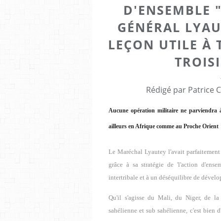
D'ENSEMBLE 
GÉNÉRAL LYAU
LEÇON UTILE À T
TROISI
Rédigé par Patrice 
Aucune opération militaire ne parviendra à e
ailleurs en Afrique
comme au Proche Orient
Le Maréchal Lyautey l'avait parfaitement 
grâce à sa stratégie de 'l'action d'en
intertribale et à un déséquilibre de dévelo
Qu'il s'agisse du Mali, du Niger, de la
sahélienne et sub sahélienne, c'est bien 