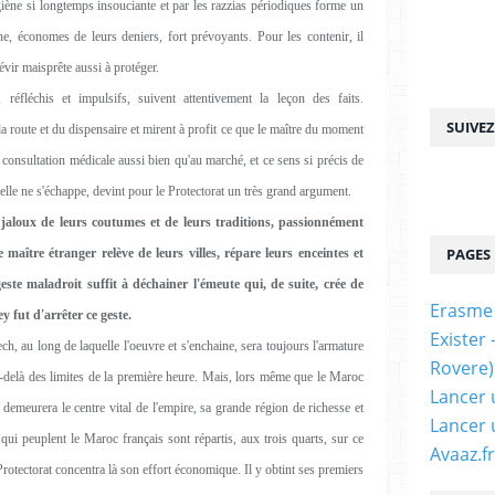
iène si longtemps insouciante et par les razzias périodiques forme un
ne, économes de leurs deniers, fort prévoyants. Pour les contenir, il
évir maisprête aussi à protéger.
réfléchis et impulsifs, suivent attentivement la leçon des faits.
SUIVE
a route et du dispensaire et mirent à profit ce que le maître du moment
la consultation médicale aussi bien qu'au marché, et ce sens si précis de
qu'elle ne s'échappe, devint pour le Protectorat un très grand argument.
 jaloux de leurs coutumes et de leurs traditions, passionnément
PAGES
e maître étranger relève de leurs villes, répare leurs enceintes et
este maladroit suffit à déchainer l'émeute qui, de suite, crée de
Erasme
y fut d'arrêter ce geste.
Exister
, au long de laquelle l'oeuvre et s'enchaine, sera toujours l'armature
Rovere)
au-delà des limites de la première heure. Mais, lors même que le Maroc
Lancer 
e demeurera le centre vital de l'empire, sa grande région de richesse et
Lancer 
 qui peuplent le Maroc français sont répartis, aux trois quarts, sur ce
Avaaz.fr
rotectorat concentra là son effort économique. Il y obtint ses premiers