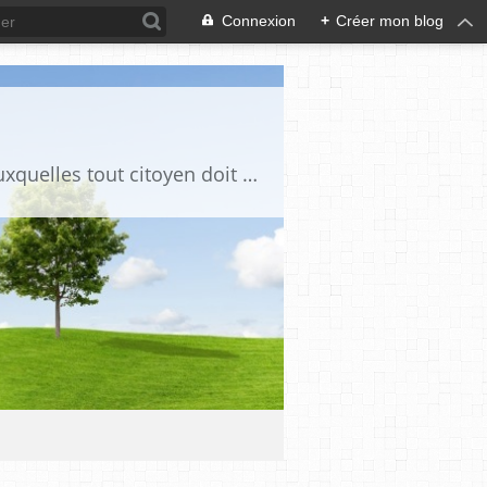
Connexion
+
Créer mon blog
Ce blog est destiné à stimuler l'intérêt du lecteur pour des questions de société auxquelles tout citoyen doit être en mesure d'apporter des réponses, individuelles ou collectives, en conscience et en responsabilité !