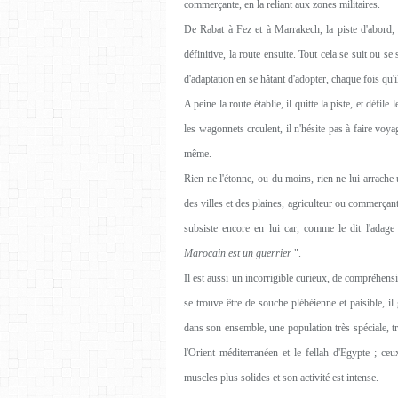
commerçante, en la reliant aux zones militaires.
De Rabat à Fez et à Marrakech, la piste d'abord, pu
définitive, la route ensuite. Tout cela se suit ou s
d'adaptation en se hâtant d'adopter, chaque fois qu'i
A peine la route établie, il quitte la piste, et déf
les wagonnets crculent, il n'hésite pas à faire voyag
même.
Rien ne l'étonne, ou du moins, rien ne lui arrach
des villes et des plaines, agriculteur ou commerçant
subsiste encore en lui car, comme le dit l'adage
Marocain est un guerrier
".
Il est aussi un incorrigible curieux, de compréhensi
se trouve être de souche plébéienne et paisible, i
dans son ensemble, une population très spéciale, trè
l'Orient méditerranéen et le fellah d'Egypte ; ce
muscles plus solides et son activité est intense.