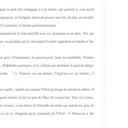
is le petit rail stratégique à voie étroite, qui précède la voie ferrée
e superpose, et l'indigène marocain prouve une fois de plus ses facultés
l le rencontre, le dernier perfectionnement.
ile lentement sur la voie nouvelle avec ses chameaux et ses ânes. Dès que
er ses produits par le rail auquel il confie également sa famille et lui-
e un geste d'étonnement. Sa passion pour l'auto fut immédiate. Homme
, d'habitudes pacifiques, il ne s'effraie pas aisément. le goût du danger
 arabe : "
Le Tunisien est une femme, l'Algérien est un homme, le
on rapide, capable de soutenir l'effort prolongé du travail et, même s'il
l garde encore en lui un peu de l'âme du conquérant. Tout ceci forme,
s vivante, à cent lieues de l'éternelle lassitude qui anémie les gens de
ux-ci ne se résignent qu'au minimum de l'effort ; le Marocain a des