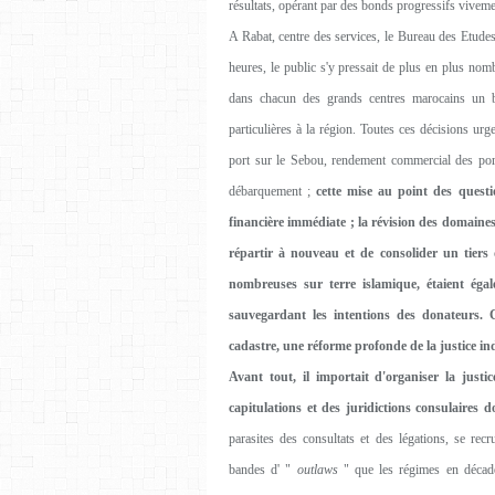
résultats, opérant par des bonds progressifs vivem
A Rabat, centre des services, le Bureau des Etude
heures, le public s'y pressait de plus en plus nom
dans chacun des grands centres marocains un bu
particulières à la région. Toutes ces décisions urg
port sur le Sebou, rendement commercial des por
débarquement ;
cette mise au point des questi
financière immédiate ; la révision des domaines,
répartir à nouveau et de consolider un tiers
nombreuses sur terre islamique, étaient égale
sauvegardant les intentions des donateurs. 
cadastre, une réforme profonde de la justice in
Avant tout, il importait d'organiser la justi
capitulations et des juridictions consulaires d
parasites des consultats et des légations, se rec
bandes d' "
outlaws
" que les régimes en décaden