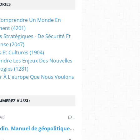
ORIES
t Comprendre Un Monde En
ment
(4201)
s Stratégiques - De Sécurité Et
ense
(2047)
s Et Cultures
(1904)
dre Les Enjeux Des Nouvelles
ogies
(1281)
ir À L'europe Que Nous Voulons
IMEREZ AUSSI :
026
…
P. Gourdin. Manuel de géopolitique. Le messianisme (diploweb.com)