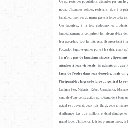
Ce qui reste des populations décimées par une hyg
noyau d'hommes solides, résistants, duts à la pei
fallait leur montrer du même geste la force prête à s
Ces laborieux à la fois audacieux et prudents, 
Immédiatement ils comprirent les raisons d'être de l
leur accordait. Tout les intéressa, ils pressèrent à 
l'occasion fugitive qui les porte à la saisir, avant 
Ils n'ont pas de fanatisme sincère ; âprement
attachés à leur vie locale, ils admettront que l
fasse de l'ordre dans leur désordre, mais un g
l'irréparable ; la grande force du général Lyaute
La ligne Fez, Meknès, Rabat, Casablanca, Marrakech
centrale d'une construction qui s'étend déjà bien 
actuel se trouverait deux fois élargi, cette armatur
d'influence. Les trois millions et demi d'indigènes
grand foyer d'influence. Dès les premiers mois, le P