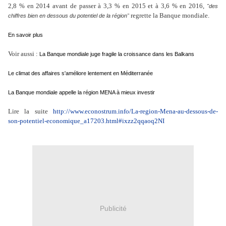
2,8 % en 2014 avant de passer à 3,3 % en 2015 et à 3,6 % en 2016,
"des
regrette la Banque mondiale.
chiffres bien en dessous du potentiel de la région"
En savoir plus
Voir aussi :
La Banque mondiale juge fragile la croissance dans les Balkans
Le climat des affaires s'améliore lentement en Méditerranée
La Banque mondiale appelle la région MENA à mieux investir
Lire la suite
http://www.econostrum.info/La-region-Mena-au-dessous-de-
son-potentiel-economique_a17203.html#ixzz2qqaoq2NI
Publicité