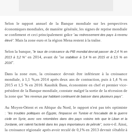
Selon le rapport annuel de la Banque mondiale sur les perspectives
économiques mondiales, de manière générale, les signes de reprise mondiale
se confirment et ceci principalement grâce
"au redressement des pays à revenu
Mais la zone euro et la région Mena restent à la traîne.
élevé".
Selon la banque,
"le taux de croissance du PIB mondial devrait passer de 2,4 % en
en 2014, avant de "
2013 à 3,2 %"
se stabiliser à 3,4 % en 2015 et à 3,5 % en
".
2016
Dans la zone euro, la croissance devrait être inférieure à la croissance
mondiale, à 1,1 %,en 2014 après deux ans de contraction, puis à 1,4 % en
2015 et 1,5 % en 2016. Kaushik Basu, économiste en chef et premier vice-
président de la Banque mondiale, constate malgré la sortie de la récession de
la zone que "
.
les revenus par habitant continuent de baisser dans plusieurs pays"
Au Moyen-Orient et en Afrique du Nord, le rapport n'est pas très optimiste
:
"les troubles politiques en Égypte, l’impasse en Tunisie et l’escalade de la guerre
civile en Syrie, avec ses retombées dans des pays voisins tels que le Liban et la
note-t-il. Ainsi,
Jordanie, ont ralenti l’activité dans les pays importateurs de pétrole",
la croissance régionale après avoir reculé de 0,1% en 2013 devrait s'établir à