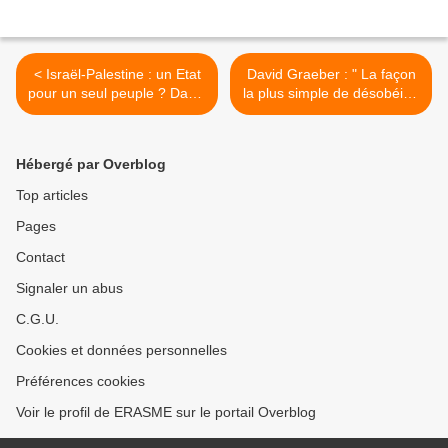
< Israël-Palestine : un Etat
David Graeber : " La façon
pour un seul peuple ? David
la plus simple de désobéir à
André Belhassen, entre
la finance, c'est de refuser
amour et désamour pour
de payer les dettes " -
Israël, par Mathieu Falcone
Entretien avec Agnès
Hébergé par Overblog
(Causeur.fr)
Rousseau >
Top articles
Pages
Contact
Signaler un abus
C.G.U.
Cookies et données personnelles
Préférences cookies
Voir le profil de ERASME sur le portail Overblog