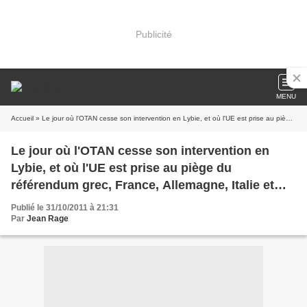
Publicité
MENU
Accueil
» Le jour où l'OTAN cesse son intervention en Lybie, et où l'UE est prise au piège du référendum grec, France, Allemagne, Italie et Royaume-Uni votent différemment à l'Unesco !
Le jour où l'OTAN cesse son intervention en
Lybie, et où l'UE est prise au piège du
référendum grec, France, Allemagne, Italie et
Royaume-Uni votent différemment à l'Unesco !
Publié le 31/10/2011 à 21:31
Par
Jean Rage