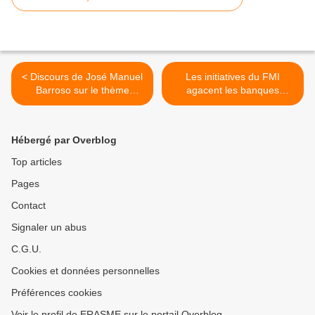
< Discours de José Manuel
Les initiatives du FMI
Barroso sur le thème
agacent les banques
"Energie nucléaire civile :
centrales >
une question fondamentale
pour la communauté
Hébergé par Overblog
internationale". (OCDE - 8
mars 2010)
Top articles
Pages
Contact
Signaler un abus
C.G.U.
Cookies et données personnelles
Préférences cookies
Voir le profil de ERASME sur le portail Overblog