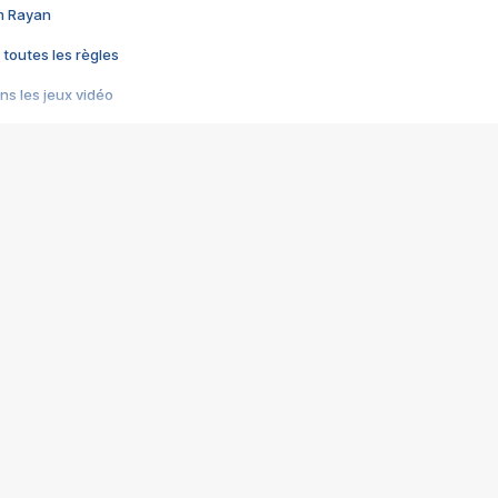
im Rayan
 toutes les règles
s les jeux vidéo
us choquant de Rockstar ? - Le scandale BULLY
e plus moche de Steam
du RÊVE tourne au CAUCHEMAR
pendant 8 heures
it… à tort
umiliés par un jeu vidéo
ire - Final Fantasy 8
ti un empire - Age of Empires
story DOFUS
tard, il crée l'un des pires jeux de tous les temps, MindsEye.