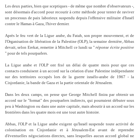
Les deux parties, bien que sceptiques - de même que nombre d'observateurs -,
sont désormais d'accord pour recourir à cette méthode pour tenter de raviver
un processus de paix laborieux suspendu depuis l'offensive militaire d'Israël
contre le Hamas à Gaza, l'hiver dernier.
Après le feu vert de la Ligue arabe, du Fatah, son propre mouvement, et de
l'Organisation de libération de la Palestine (OLP), la semaine dernière, Abbas
devait, selon Erekat, remettre à Mitchell ce lundi sa "
réponse écrite positive
" pour de tels pourparlers.
La Ligue arabe et l'OLP ont fixé un délai de quatre mois pour que ces
contacts conduisent à un accord sur la création d'une Palestine indépendante
sur des territoires occupés lors de la guerre israélo-arabe de 1967 - la
Cisjordanie, la bande de Gaza et la partie orientale de Jérusalem.
Dans les deux camps, on pense que George Mitchell finira par obtenir un
accord sur le "format" des pourparlers indirects, qui pourraient débuter sous
peu à Washington ou dans une autre capitale, mais aboutir à un accord sur les
frontières dans les quatre mois est une tout autre histoire.
Abbas, l'OLP et la Ligue arabe exigent qu'Israël suspende toute activité de
colonisation en Cisjordanie et à Jérusalem-Est avant de reprendre
d'éventuelles négociations directes, sans lesquelles aucun accord global ne