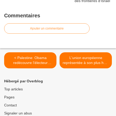
Commentaires
Ajouter un commentaire
< Palestine: Obama
L'union européenne
redécouvre l’électeur
représentée à son plus haut
américain pro-israélien (Le
niveau lors de la 66ème
Monde)
assemblée générale de
l'ONU >
Hébergé par Overblog
Top articles
Pages
Contact
Signaler un abus