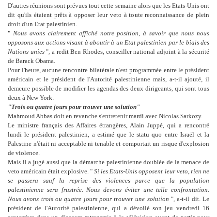
D'autres réunions sont prévues tout cette semaine alors que les Etats-Unis ont
dit qu'ils étaient prêts à opposer leur veto à toute reconnaissance de plein
droit d'un Etat palestinien.
"
Nous avons clairement affiché notre position, à savoir que nous nous
opposons aux actions visant à aboutir à un Etat palestinien par le biais des
Nations unies
", a redit Ben Rhodes, conseiller national adjoint à la sécurité
de Barack Obama.
Pour l'heure, aucune rencontre bilatérale n'est programmée entre le président
américain et le président de l'Autorité palestinienne mais, a-t-il ajouté, il
demeure possible de modifier les agendas des deux dirigeants, qui sont tous
deux à New York.
"Trois ou quatre jours pour trouver une solution"
Mahmoud Abbas doit en revanche s'entretenir mardi avec Nicolas Sarkozy.
Le ministre français des Affaires étrangères, Alain Juppé, qui a rencontré
lundi le président palestinien, a estimé que le statu quo entre Israël et la
Palestine n'était ni acceptable ni tenable et comportait un risque d'explosion
de violence.
Mais il a jugé aussi que la démarche palestinienne doublée de la menace de
veto américain était explosive. "
Si les Etats-Unis opposent leur veto, rien ne
se passera sauf la reprise des violences parce que la population
palestinienne sera frustrée. Nous devons éviter une telle confrontation.
Nous avons trois ou quatre jours pour trouver une solution
", a-t-il dit. Le
président de l'Autorité palestinienne, qui a dévoilé son jeu vendredi 16