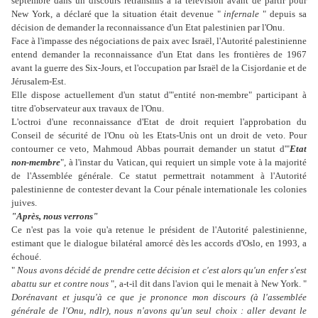
septembre dans un discours retransmis à la télévision avant de partir pour
New York, a déclaré que la situation était devenue "
infernale
" depuis sa
décision de demander la reconnaissance d'un Etat palestinien par l'Onu.
Face à l'impasse des négociations de paix avec Israël, l'Autorité palestinienne
entend demander la reconnaissance d'un Etat dans les frontières de 1967
avant la guerre des Six-Jours, et l'occupation par Israël de la Cisjordanie et de
Jérusalem-Est.
Elle dispose actuellement d'un statut d'"entité non-membre" participant à
titre d'observateur aux travaux de l'Onu.
L'octroi d'une reconnaissance d'Etat de droit requiert l'approbation du
Conseil de sécurité de l'Onu où les Etats-Unis ont un droit de veto. Pour
contourner ce veto, Mahmoud Abbas pourrait demander un statut d'"
Etat
non-membre
", à l'instar du Vatican, qui requiert un simple vote à la majorité
de l'Assemblée générale. Ce statut permettrait notamment à l'Autorité
palestinienne de contester devant la Cour pénale internationale les colonies
juives.
"Après, nous verrons"
Ce n'est pas la voie qu'a retenue le président de l'Autorité palestinienne,
estimant que le dialogue bilatéral amorcé dès les accords d'Oslo, en 1993, a
échoué.
"
Nous avons décidé de prendre cette décision et c'est alors qu'un enfer s'est
abattu sur et contre nous
", a-t-il dit dans l'avion qui le menait à New York. "
Dorénavant et jusqu'à ce que je prononce mon discours (à l'assemblée
générale de l'Onu, ndlr), nous n'avons qu'un seul choix : aller devant le