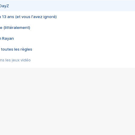
 DayZ
 a 13 ans (et vous l'avez ignoré)
e (littéralement)
im Rayan
 toutes les règles
s les jeux vidéo
us choquant de Rockstar ? - Le scandale BULLY
e plus moche de Steam
du RÊVE tourne au CAUCHEMAR
pendant 8 heures
it… à tort
umiliés par un jeu vidéo