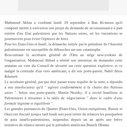
Mahmoud Abbas a confirmé lundi 19 septembre à Ban Ki-moon qu'il
comptait mettre à exécution son projet de demande de reconnaissance à part
entière d'un Etat palestinien par les Nations unies, où les tractations se
poursuivent pour éviter l'épreuve de force.
Pour les Etats-Unis et Israël, la démarche initiée par le président de l'Autorité
palestinienne est susceptible de déboucher sur une catastrophe.
Rencontrant le secrétaire général de l'Onu au siège new-yorkais de
l'organisation, Mahmoud Abbad a réitéré son intention de demander cette
semaine un vote du Conseil de sécurité sur cette question explosive, et ce
malgré la certitude d'un veto américain, a dit son porte-parole, Nabil Abou
Rdaineh.
Le secrétaire général, par qui doit passer toute requête de la sorte, a répondu
à son interlocuteur qu'il "
agirait conformément à la charte des Nations
unies
". Selon son porte-parole, Martin Nesirky, il a invité Israéliens et
Palestiniens à retourner à la table de négociation "
dans le cadre d'une
formule légitime et équilibrée
".
Les grandes puissances du Quartet (Etats-Unis, Union européenne, Russie et
Onu) ont discuté jusque tard lundi soir pour tenter de relancer les pourparlers
de paix israélo-palestiniens, suspendus depuis un an après une brève
tentative de relance menée par le président américain Barack Obama.