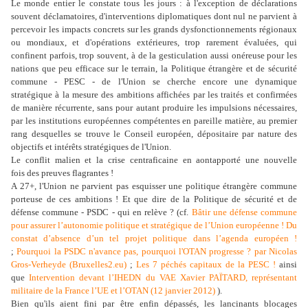
Le monde entier le constate tous les jours : à l'exception de déclarations
souvent déclamatoires, d'interventions diplomatiques dont nul ne parvient à
percevoir les impacts concrets sur les grands dysfonctionnements régionaux
ou mondiaux, et d'opérations extérieures, trop rarement évaluées, qui
confinent parfois, trop souvent, à de la gesticulation aussi onéreuse pour les
nations que peu efficace sur le terrain, la Politique étrangère et de sécurité
commune - PESC - de l'Union se cherche encore une dynamique
stratégique à la mesure des ambitions affichées par les traités et confirmées
de manière récurrente, sans pour autant produire les impulsions nécessaires,
par les institutions européennes compétentes en pareille matière, au premier
rang desquelles se trouve le Conseil européen, dépositaire par nature des
objectifs et intérêts stratégiques de l'Union.
Le conflit malien et la crise centraficaine en aontapporté une nouvelle
fois des preuves flagrantes !
A 27+, l'Union ne parvient pas esquisser une politique étrangère commune
porteuse de ces ambitions ! Et que dire de la Politique de sécurité et de
défense commune - PSDC - qui en relève ? (cf.
Bâtir une défense commune
pour assurer l’autonomie politique et stratégique de l’Union européenne ! Du
constat d’absence d’un tel projet politique dans l’agenda européen !
;
Pourquoi la PSDC n'avance pas, pourquoi l'OTAN progresse ? par Nicolas
Gros-Verheyde (Bruxelles2.eu)
;
Les 7 péchés capitaux de la PESC !
ainsi
que
Intervention devant l’IHEDN du VAE Xavier PAÏTARD, représentant
militaire de la France l’UE et l’OTAN (12 janvier 2012)
).
Bien qu'ils aient fini par être enfin dépassés, les lancinants blocages