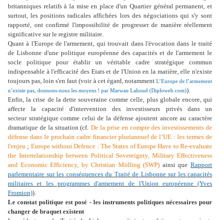
britanniques relatifs à la mise en place d'un Quartier général permanent, et
surtout, les positions radicales affichées lors des négociations qui s'y sont
rapporté, ont confirmé l'impossibilité de progresser de manière réellement
significative sur le registre militaire.
Quant à l'Europe de l'armement, qui trouvait dans l'évocation dans le traité
de Lisbonne d'une politique européenne des capacités et de l'armement le
socle politique pour établir un véritable cadre stratégique commun
indispensable à l'efficacité des Etats et de l'Union en la matière, elle n'existe
toujours pas, loin s'en faut (voir à cet égard, notamment
L’Europe de l’armement
).
n’existe pas, donnons-nous les moyens ! par Marwan Lahoud (Diploweb.com)
Enfin, la crise de la dette souveraine comme celle, plus globale encore, qui
affecte la capacité d'intervention des investisseurs privés dans un
secteur stratégique comme celui de la défense ajoutent ancore au caractère
dramatique de la situation (cf.
De la prise en compte des investissements de
défense dans le prochain cadre financier pluriannuel de l’UE : les termes de
l'enjeu
;
Europe without Defence : The States of Europe Have to Re-evaluate
the Interrelationship between Political Sovereignty, Military Effectiveness
and Economic Efficiency, by Christian Mölling (SWP)
ainsi que
Rapport
parlementaire sur les conséquences du Traité de Lisbonne sur les capacités
militaires et les programmes d'armement de l'Union européenne (Yves
Fromion)
).
Le constat politique est posé - les instruments politiques nécessaires pour
changer de braquet existent