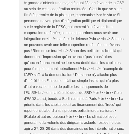
/> grande d'obtenir une majorité qualifiée en faveur de la CSP
au sein de cette coopération renforcée ! C'est là que se situe
l'intérêt premier de la piste que je préconise !<br /> <br /> Si
personne ne veut plus d'intégration politique et diplomatique
sur le registre de la PESC, notamment à la faveur d'une
coopération renforcée, comment pourrions nous avoir une
intégration en<br /> matière de défense ?<br /> <br /> Si nous
ne pouvons avoir une telle coopértion renforcée, ne rêvons
pas ! Rien ne se fera !<br /> Sinon des petits trucs ici et là qui
donneront l'impression qu'on avance "pas à pas" alors
qu'aucun financement ne leur sera dédié dans les capitales
pour être pleinement opérationnel !<br /> <br /> L'exemple de
l'AED suffit à la démonstration ! Personne n'y attache plus
d'intérêt ! Les Etats en ont fait un simple Institut qui n'a plus
d'autre vocation que de pallier les manquements de
l'EUISS<br /> en matière d'études de S&D !<br /> <br /> Celui
d'EADS aussi, boudé à Berlin comme à Paris !<br /> <br /> La
priorité dans les capitales est au financement des "trucs" qui
répondent d'abord à ses propres petits intérêts nationaux
(Rafale et autres joujoux) !<br /> <br /> Le climat politique
général - et la volonté des dirigeants actuels - est de ne pas
agir à 27, 28, 29 dans des domaines où les intérêts nationaux