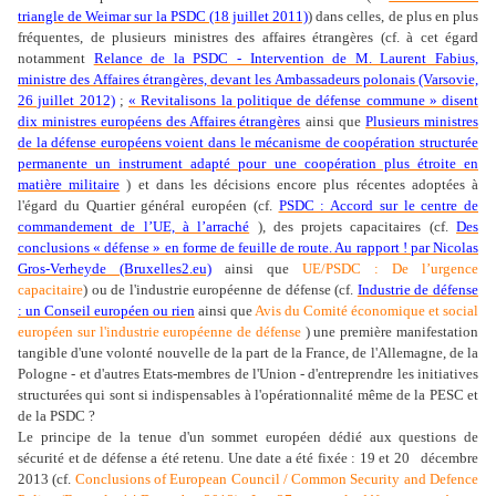
triangle de Weimar sur la PSDC (18 juillet 2011)
) dans celles, de plus en plus
fréquentes, de plusieurs ministres des affaires étrangères (cf. à cet égard
notamment
Relance de la PSDC - Intervention de M. Laurent Fabius,
ministre des Affaires étrangères, devant les Ambassadeurs polonais (Varsovie,
26 juillet 2012)
;
« Revitalisons la politique de défense commune » disent
dix ministres européens des Affaires étrangères
ainsi que
Plusieurs ministres
de la défense européens voient dans le mécanisme de coopération structurée
permanente un instrument adapté pour une coopération plus étroite en
matière militaire
) et dans les décisions encore plus récentes adoptées à
l'égard du Quartier général européen (cf.
PSDC : Accord sur le centre de
commandement de l’UE, à l’arraché
), des projets capacitaires (cf.
Des
conclusions « défense » en forme de feuille de route. Au rapport ! par Nicolas
Gros-Verheyde (Bruxelles2.eu)
ainsi que
UE/PSDC : De l’urgence
capacitaire
) ou de l'industrie européenne de défense (cf.
Industrie de défense
: un Conseil européen ou rien
ainsi que
Avis du Comité économique et social
européen sur l'industrie européenne de défense
) une première manifestation
tangible d'une volonté nouvelle de la part de la France, de l'Allemagne, de la
Pologne - et d'autres Etats-membres de l'Union - d'entreprendre les initiatives
structurées qui sont si indispensables à l'opérationnalité même de la PESC et
de la PSDC ?
Le principe de la tenue d'un sommet européen dédié aux questions de
sécurité et de défense a été retenu. Une date a été fixée : 19 et 20 décembre
2013 (cf.
Conclusions of European Council / Common Security and Defence