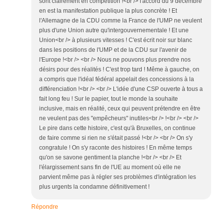
sont clairement en compétition !<br /> l'accord du 9 décembre
en est la manifestation publique la plus concrète ! Et
l'Allemagne de la CDU comme la France de l'UMP ne veulent
plus d'une Union autre qu'intergouvernementale ! Et une
Union<br /> à plusieurs vitesses ! C'est écrit noir sur blanc
dans les positions de l'UMP et de la CDU sur l'avenir de
l'Europe !<br /> <br /> Nous ne pouvons plus prendre nos
désirs pour des réalités ! C'est trop tard ! Même à gauche, on
a compris que l'idéal fédéral appelait des concessions à la
différenciation !<br /> <br /> L'idée d'une CSP ouverte à tous a
fait long feu ! Sur le papier, tout le monde la souhaite
inclusive, mais en réalité, ceux qui peuvent prétendre en être
ne veulent pas des "empêcheurs" inutiles<br /> !<br /> <br />
Le pire dans cette histoire, c'est qu'à Bruxelles, on continue
de faire comme si rien ne s'était passé !<br /> <br /> On s'y
congratule ! On s'y raconte des histoires ! En même temps
qu'on se savone gentiment la planche !<br /> <br /> Et
l'élargissement sans fin de l'UE au moment où elle ne
parvient même pas à régler ses problèmes d'intégration les
plus urgents la condamne définitivement !
Répondre