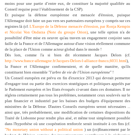
moins pour
une partie d’entre eux, de constituer la majorité qualifiée au
Conseil requise pour l’établissement
de la CSP).
Et puisque la défense européenne est menacée d'érosion, puisque
l'Allemagne doit faire un pas vers ses partenaires européens y compris sur ces
registres là (cf.
L'Europe de la Défense menacée d'érosion, par Ronja Kempin
et Nicolai Von Ondarza (Note du groupe Orion)
, une telle option n'a de
possibilité d'être mise en oeuvre qu'au travers un engagement conjoint sans
faille de la France et de l'Allemagne autour d'une vision réellement commune
de la place de l'Union comme acteur global dans le monde !
Dès lors, comme l'a si bien dit récemment Jacques Delors (cf.
http://www.france-allemagne.fr/Jacques-Delors-l-alliance-franco,6031.html
),
la France et l'Allemagne confirmeraient, et de quelle manière, qu'ils
constituent bien ensemble "
l'arbre de vie de l'Union européenne
" !
Un Conseil européen est prévu en fin d'exercice 2013 qui devrait permettre
d'engager tout ou partie des exercices stratégiques et politiques appelés par
le Parlement européen et les Etats évoqués ci-avant dans ces domaines. Il ne
réglera certainement pas tous les problèmes, notamment ceux soulevés sur le
plan financier et industriel par les baisses des budgets d'équipement des
ministères de la Défense. D'autres Conseils européens seront nécessaires ...
ainsi que, très probablement, une modification de certaines dispositions du
Traité de Lisbonne pour rendre plus aisé, et même tout simplement possible
dans l'hypothèse où une coopération renforcée serait instituée à ces fins (cf.
"No monetary union without a political union
) un (co)financement par le