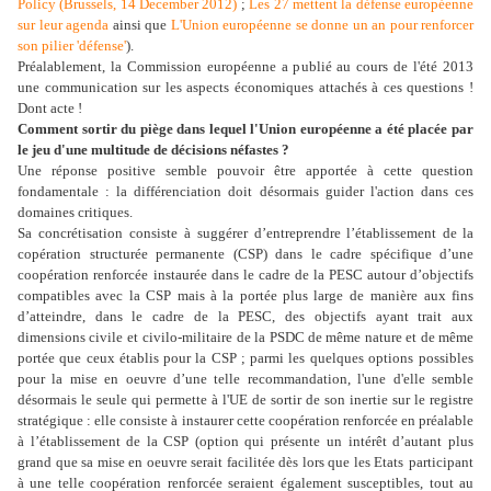
Policy (Brussels, 14 December 2012)
;
Les 27 mettent la défense européenne
sur leur agenda
ainsi que
L'Union européenne se donne un an pour renforcer
son pilier 'défense'
).
Préalablement, la Commission européenne a publié au cours de l'été 2013
une communication sur les aspects économiques attachés à ces questions !
Dont acte !
Comment sortir du piège dans lequel l'Union européenne a été placée par
le jeu d'une multitude de décisions néfastes ?
Une réponse positive semble pouvoir être apportée à cette question
fondamentale : la différenciation doit désormais guider l'action dans ces
domaines critiques.
Sa concrétisation
consiste à
suggérer d’entreprendre l’établissement de la
copération structurée permanente (CSP) dans le cadre spécifique d’une
coopération renforcée
instaurée dans le cadre de la PESC autour d’objectifs
compatibles avec la CSP mais à la portée plus large de
manière aux fins
d’atteindre, dans le cadre de la PESC, des objectifs ayant trait aux
dimensions civile et
civilo-militaire de la PSDC de même nature et de même
portée que ceux établis pour la CSP ; parmi les quelques options
possibles
pour la mise en oeuvre d’une telle recommandation, l'une d'elle semble
désormais le seule qui permette à l'UE de sortir de son inertie sur le registre
stratégique : elle consiste à
instaurer cette coopération renforcée en préalable
à l’établissement de la CSP (option qui présente
un intérêt d’autant plus
grand que sa mise en oeuvre serait facilitée dès lors que les Etats
participant
à une telle coopération renforcée seraient également susceptibles, tout au