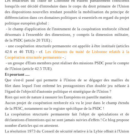
Les rédacteurs du Traité de Lisbonne en étaient parfaitement conscients
lorsqu'ils ont décidé d'introduire dans le corps du droit primaire de l'Union
des dispositions nouvelles rendant possible la mobilisation du principe de
différenciation dans ces domaines politiques si essentiels en regard du projet
politique européen global :
- le champ d'application de l'instrument de la coopération renforcée s'étend
désormais à l'ensemble des dimensions, y compris la dimension militaire,
de la PSDC (article 20 TUE) ;
- une coopération structurée permanente est appelée à être instituée (articles
42.6 et 46 TUE) - cf.
Les éléments du traité de Lisbonne relatifs à la
Coopération structurée permanente
- ;
- un groupe d'Etats membres peut réaliser des missions PSDC pour le compte
de l'Union (article 42.5 TUE).
Et pourtant .....
Que s'est-il passé qui permette à l'Union de se dégager des mailles du
filet dans lequel l'ont enfermé les protagonistes d'un double jeu néfaste à
l'égard de l'objectif d'automie politique et stratégique de l'Union ?
Rien qui soit de nature à rassurer les Européens en pareille matière.
Aucun projet de coopération renforcée n'a vu le jour dans le champ étendu
de la PESC, notamment sur le registre spécifique de la PSDC !
La coopération structurée permanente fait l'objet de spéculations et de
déclarations d'intentions qui ne sont jamais suivies d'effets ! Ce blog propose
nombre d'articles qui en attestent.
La résolution 1973 du Conseil de sécurité relative à la Lybie offrait à l'Union