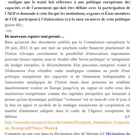
-
souligne que le traité fait référence à une politique européenne des
capacités et de l'armement qui doit être définie avec la participation de
l'AED et demande à cette fin que les institutions, organes et États membres
de l'UE participent à l'élaboration et à la mise en œuvre de cette politique
(point 40) ;
- etc.
De nouveaux espoirs sont permis ...
Bien qu'aucun des documents publiés par la Commission européenne le
29 juin 2011 et qui ont trait au prochain cadre financier pluriannuel de
l'Union n'évoque ouvertement la possibilité d'innovations importantes
pouvant laisser espérer, sous le double effet 'levier politique' et 'intégrateur'
du budget européen, le déclenchement d'un processus européen visant à
l'élaboration d'un véritable cadre stratégique commun au profit d'une
politique européenne des capacités et de l'armement indispensable à
l'autonomie stratégique de l'Union (mais dont personne ne semblait
manifestement vouloir en Europe jusqu'ici), un
signal est enfin venu des
institutions européennes comme des capitales interpelées qui laisserait à
penser qu'une dynamique politique "vertueuse" est en train de voir le jour, à
la fois en appui et au-delà de la stratégie européenne de coopération en
matière d'armement adoptée dans le cadre de l'Agence européenne de
défense (cf.
http://www.eda.europa.eu/docs/documents/European_Armaments_Cooperati
on_Strategy.pdf?Status=Master
)
Comment ne pas voir dans la déclaration dite de Weimar (cf.
Déclaration du