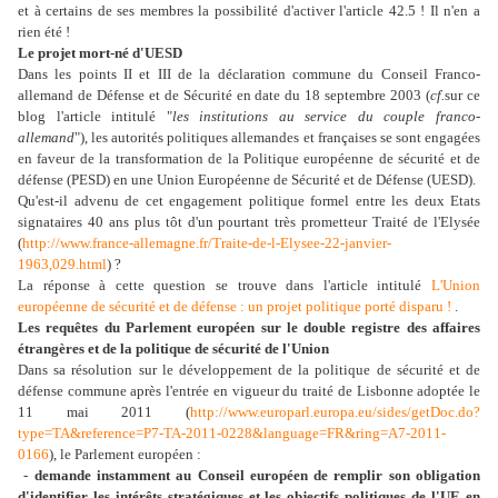
et à certains de ses membres la possibilité d'activer l'article 42.5 ! Il n'en a
rien été !
Le projet mort-né d'UESD
Dans les points II et III de la déclaration commune du Conseil Franco-
allemand de Défense et de Sécurité
en date du 18 septembre
2003
(
cf.
sur ce
blog l'article intitulé "
les institutions au service du
couple franco-
allemand
"), les autorités politiques allemandes et françaises se sont engagées
en faveur de la transformation de la Politique européenne de sécurité et de
défense (PESD) en une Union Européenne de Sécurité et de Défense (UESD).
Qu'est-il advenu de cet engagement politique formel entre les deux Etats
signataires 40 ans plus tôt d'un pourtant très prometteur Traité de l'Elysée
(
http://www.france-allemagne.fr/Traite-de-l-Elysee-22-janvier-
1963,029.html
) ?
La réponse à cette question se trouve dans l'article intitulé
L'Union
européenne de sécurité et de défense : un projet politique porté disparu !
.
Les requêtes du Parlement européen sur le double registre des affaires
étrangères et de la politique de sécurité de l'Union
Dans sa résolution sur le développement de la politique de sécurité et de
défense commune après l'entrée en vigueur du traité de Lisbonne adoptée le
11 mai 2011 (
http://www.europarl.europa.eu/sides/getDoc.do?
type=TA&reference=P7-TA-2011-0228&language=FR&ring=A7-2011-
0166
), le Parlement européen :
-
demande instamment au Conseil européen de remplir son obligation
d'identifier les intérêts stratégiques et les objectifs politiques de l'UE en