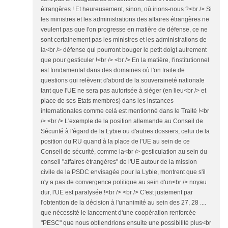
étrangères ! Et heureusement, sinon, où irions-nous ?<br /> Si
les ministres et les administrations des affaires étrangères ne
veulent pas que l'on progresse en matière de défense, ce ne
sont certainement pas les ministres et les administrations de
la<br /> défense qui pourront bouger le petit doigt autrement
que pour gesticuler !<br /> <br /> En la matière, l'institutionnel
est fondamental dans des domaines où l'on traite de
questions qui relèvent d'abord de la souveraineté nationale
tant que l'UE ne sera pas autorisée à sièger (en lieu<br /> et
place de ses Etats membres) dans les instances
internationales comme celà est mentionné dans le Traité !<br
/> <br /> L'exemple de la position allemande au Conseil de
Sécurité à l'égard de la Lybie ou d'autres dossiers, celui de la
position du RU quand à la place de l'UE au sein de ce
Conseil de sécurité, comme la<br /> gesticulation au sein du
conseil "affaires étrangères" de l'UE autour de la mission
civile de la PSDC envisagée pour la Lybie, montrent que s'il
n'y a pas de convergence politique au sein d'un<br /> noyau
dur, l'UE est paralysée !<br /> <br /> C'est justement par
l'obtention de la décision à l'unanimité au sein des 27, 28 ....
que nécessité le lancement d'une coopération renforcée
"PESC" que nous obtiendrions ensuite une possibilité plus<br