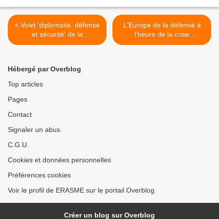
< Volet 'diplomatie, défense
L'Europe de la défense à
et sécurité' de la
l'heure de la crise
Déclaration du Conseil des
budgétaire : une
ministres franco-allemand à
opportunité pour davantage
l’occasion du cinquantième
de coopération ? par
Hébergé par Overblog
anniversaire du Traité de
Claude-France Arnould
l’Élysée
(Fondation Robert
Top articles
Schuman) >
Pages
Contact
Signaler un abus
C.G.U.
Cookies et données personnelles
Préférences cookies
Voir le profil de ERASME sur le portail Overblog
Créer un blog sur Overblog