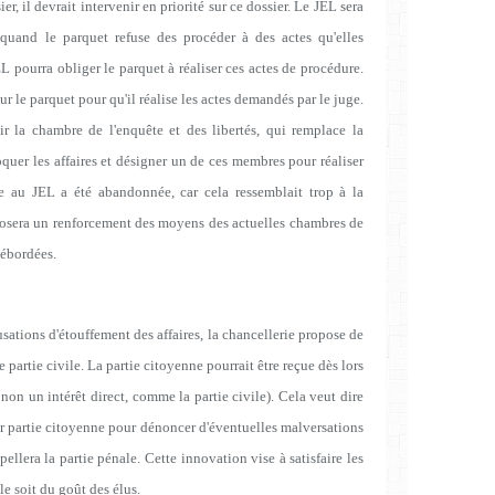
ier, il devrait intervenir en priorité sur ce dossier. Le JEL sera
s quand le parquet refuse des procéder à des actes qu'elles
EL pourra obliger le parquet à réaliser ces actes de procédure.
r le parquet pour qu'il réalise les actes demandés par le juge.
sir la chambre de l'enquête et des libertés, qui remplace la
oquer les affaires et désigner un de ces membres pour réaliser
che au JEL a été abandonnée, car cela ressemblait trop à la
pposera un renforcement des moyens des actuelles chambres de
débordées.
ations d'étouffement des affaires, la chancellerie propose de
e partie civile. La partie citoyenne pourrait être reçue dès lors
t non un intérêt direct, comme la partie civile). Cela veut dire
uer partie citoyenne pour dénoncer d'éventuelles malversations
ellera la partie pénale. Cette innovation vise à satisfaire les
lle soit du goût des élus.