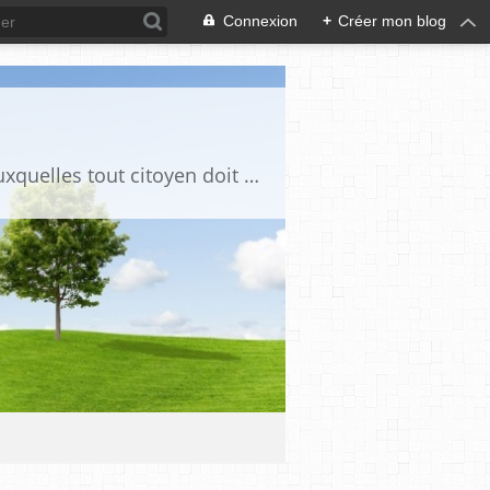
Connexion
+
Créer mon blog
Ce blog est destiné à stimuler l'intérêt du lecteur pour des questions de société auxquelles tout citoyen doit être en mesure d'apporter des réponses, individuelles ou collectives, en conscience et en responsabilité !