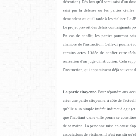
détention). Dès lors qu'il serai saisi d'un doss
saisi par la défense ou les parties civile
demandent ou qu'il tarde à les réaliser. Le J
Le projet prévoit des délais contraignants pou
En cas de conflit, les parties pourront sai
chambre de l'instruction. Celle-ci pourra év
certains actes. L'idée de confier cette tâ
recréation d'un juge d'instruction. Cela su
l'instruction, qui apparaissent déjà souvent 
La partie citoyenne.
Pour répondre aux accus
créer une partie citoyenne, à côté de l'actuell
qu'elle a un simple intérêt indirect à agir (e
que l'habitant d'une ville pourra se constit
de sa mairie. La personne mise en cause s'app
associations de victimes. Il n'est pas sûr qu'e