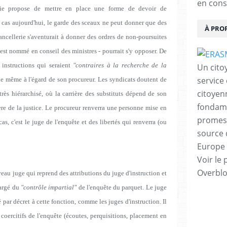
en cons
erie propose de mettre en place une forme de devoir de
 cas aujourd'hui, le garde des sceaux ne peut donner que des
À PRO
ancellerie s'aventurait à donner des ordres de non-poursuites
i est nommé en conseil des ministres - pourrait s'y opposer. De
 instructions qui seraient
"contraires à la recherche de la
Un cito
service
de même à l'égard de son procureur. Les syndicats doutent de
citoyen
très hiérarchisé, où la carrière des substituts dépend de son
fondame
ère de la justice. Le procureur renverra une personne mise en
promess
as, c'est le juge de l'enquête et des libertés qui renverra (ou
source 
Europe 
Voir le 
Overbl
au juge qui reprend des attributions du juge d'instruction et
hargé du
"contrôle impartial"
de l'enquête du parquet. Le juge
 par décret à cette fonction, comme les juges d'instruction. Il
 coercitifs de l'enquête (écoutes, perquisitions, placement en