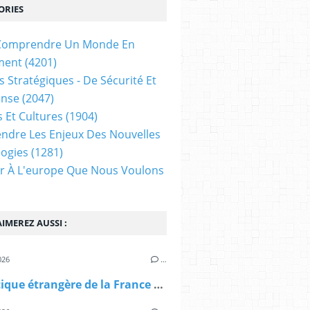
ORIES
t Comprendre Un Monde En
ment
(4201)
s Stratégiques - De Sécurité Et
ense
(2047)
s Et Cultures
(1904)
dre Les Enjeux Des Nouvelles
ogies
(1281)
ir À L'europe Que Nous Voulons
IMEREZ AUSSI :
026
…
La politique étrangère de la France depuis 2007 - Ruptures avec l'héritage gaulliste et perte du statut d'Etat refuge