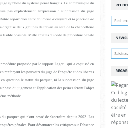
 ce juge symbole du système pénal français. Le communiqué du
RECHE
eurs pas explicitement l'expression : suppression du juge
table séparation entre l'autorité d'enquête et la fonction de
a organisé deux groupes de travail au sein de la chancellerie
us lisible possible. Mille articles du code de procédure pénale
NEWSL
 procédure proposée par le rapport Léger - qui a esquissé en
REGAR
n renforçant les pouvoirs du juge de l'enquête et des libertés
e en question le statut du parquet, ni la suppression du juge
La phase du jugement et l'application des peines feront l'objet
Ce blog 
 même méthode.
du lect
société
être en
 du parquet qui n'ont cessé de s'accroître depuis 2002. Les
réponses
enquêtes pénales. Pour désamorcer les critiques sur l'absence