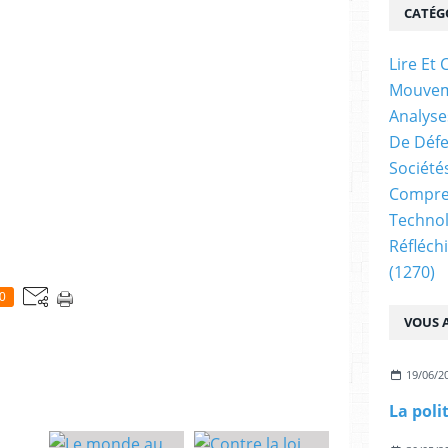
CATÉG
Lire E
Mouve
Analyse
De Déf
Société
Compren
Technol
Réfléch
(1270)
0
VOUS A
19/06/2