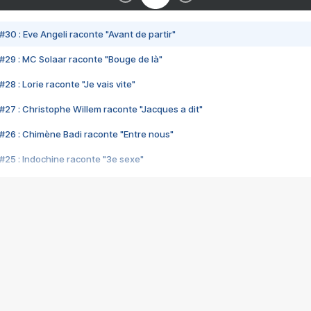
#30 : Eve Angeli raconte "Avant de partir"
#29 : MC Solaar raconte "Bouge de là"
28 : Lorie raconte "Je vais vite"
#27 : Christophe Willem raconte "Jacques a dit"
#26 : Chimène Badi raconte "Entre nous"
#25 : Indochine raconte "3e sexe"
#24 : Zaho raconte "C'est chelou"
#23 : Patrick Bruel raconte "Au café des délices"
#22 : Kyo raconte "Le chemin"
#21 : Nolwenn Leroy raconte "Cassé"
#20 : Patrick Hernandez raconte "Born to be alive"
#19 : Lorie raconte "Près de moi"