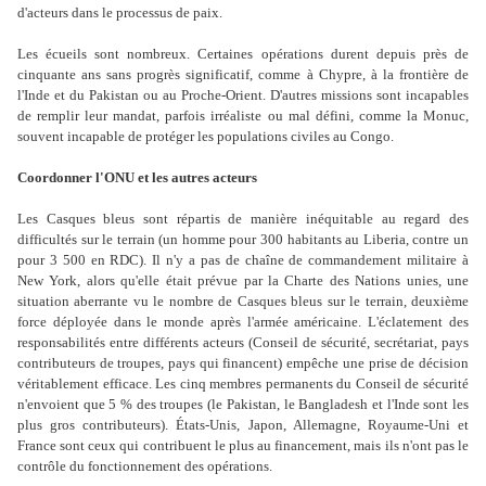
d'acteurs dans le processus de paix.
Les écueils sont nombreux. Certaines opérations durent depuis près de
cinquante ans sans progrès significatif, comme à Chypre, à la frontière de
l'Inde et du Pakistan ou au Proche-Orient. D'autres missions sont incapables
de remplir leur mandat, parfois irréaliste ou mal défini, comme la Monuc,
souvent incapable de protéger les populations civiles au Congo.
Coordonner l'ONU et les autres acteurs
Les Casques bleus sont répartis de manière inéquitable au regard des
difficultés sur le terrain (un homme pour 300 habitants au Liberia, contre un
pour 3 500 en RDC). Il n'y a pas de chaîne de commandement militaire à
New York, alors qu'elle était prévue par la Charte des Nations unies, une
situation aberrante vu le nombre de Casques bleus sur le terrain, deuxième
force déployée dans le monde après l'armée américaine. L'éclatement des
responsabilités entre différents acteurs (Conseil de sécurité, secrétariat, pays
contributeurs de troupes, pays qui financent) empêche une prise de décision
véritablement efficace. Les cinq membres permanents du Conseil de sécurité
n'envoient que 5 % des troupes (le Pakistan, le Bangladesh et l'Inde sont les
plus gros contributeurs). États-Unis, Japon, Allemagne, Royaume-Uni et
France sont ceux qui contribuent le plus au financement, mais ils n'ont pas le
contrôle du fonctionnement des opérations.