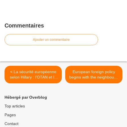
Commentaires
Ajouter un commentaire
< La sécurité européenne
European foreign policy
selon Hillary : l'OTAN et la
begins with the neighbours,
Russie, par Nicolas Gros-
by L. Tsoukalis >
Verheyde
Hébergé par Overblog
Top articles
Pages
Contact