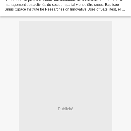
A Toulouse, la première chaire internationale de recherche sur le droit et le
management des activités du secteur spatial vient d'être créée. Baptisée
Sirius (Space Institute for Researches on Innovative Uses of Satellites), elle
réunit l'université de...
Publicité