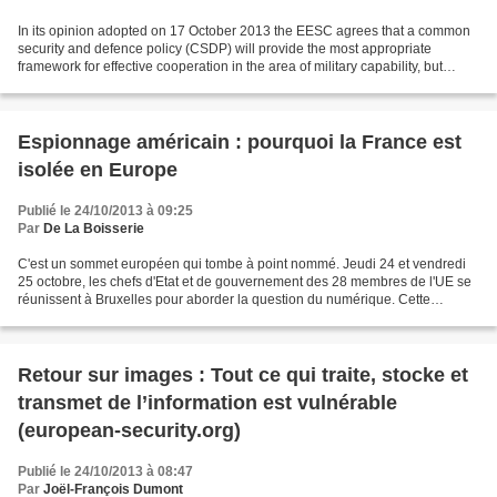
In its opinion adopted on 17 October 2013 the EESC agrees that a common
security and defence policy (CSDP) will provide the most appropriate
framework for effective cooperation in the area of military capability, but
stresses, in addition, that cooperation...
Espionnage américain : pourquoi la France est
isolée en Europe
Publié le 24/10/2013 à 09:25
Par
De La Boisserie
C'est un sommet européen qui tombe à point nommé. Jeudi 24 et vendredi
25 octobre, les chefs d'Etat et de gouvernement des 28 membres de l'UE se
réunissent à Bruxelles pour aborder la question du numérique. Cette
réunion intervient trois jours après les...
Retour sur images : Tout ce qui traite, stocke et
transmet de l’information est vulnérable
(european-security.org)
Publié le 24/10/2013 à 08:47
Par
Joël-François Dumont