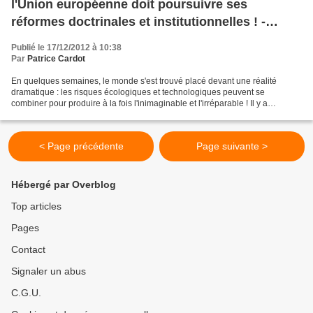
l'Union européenne doit poursuivre ses
réformes doctrinales et institutionnelles ! -
première partie - (nouvelle édition)
Publié le 17/12/2012 à 10:38
Par
Patrice Cardot
En quelques semaines, le monde s'est trouvé placé devant une réalité
dramatique : les risques écologiques et technologiques peuvent se
combiner pour produire à la fois l'inimaginable et l'irréparable ! Il y a
quelques mois, le Japon a subi en quelques...
< Page précédente
Page suivante >
Hébergé par Overblog
Top articles
Pages
Contact
Signaler un abus
C.G.U.