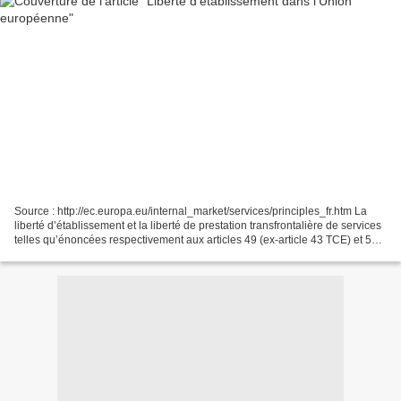
Source : http://ec.europa.eu/internal_market/services/principles_fr.htm La
liberté d’établissement et la liberté de prestation transfrontalière de services
telles qu’énoncées respectivement aux articles 49 (ex-article 43 TCE) et 56
(ex-article 49 TCE)...