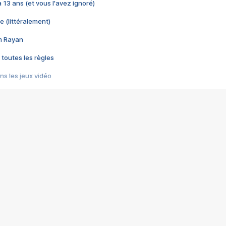
 a 13 ans (et vous l'avez ignoré)
e (littéralement)
im Rayan
 toutes les règles
s les jeux vidéo
us choquant de Rockstar ? - Le scandale BULLY
e plus moche de Steam
du RÊVE tourne au CAUCHEMAR
pendant 8 heures
it… à tort
umiliés par un jeu vidéo
ire - Final Fantasy 8
ti un empire - Age of Empires