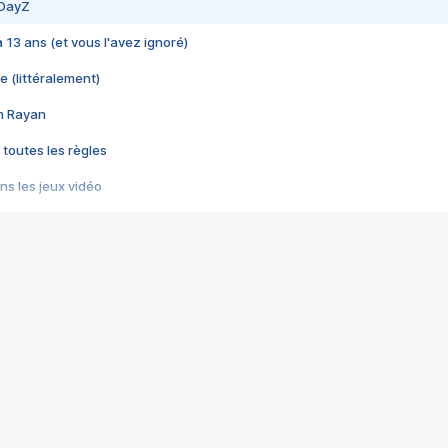
 DayZ
 a 13 ans (et vous l'avez ignoré)
e (littéralement)
im Rayan
 toutes les règles
s les jeux vidéo
us choquant de Rockstar ? - Le scandale BULLY
e plus moche de Steam
du RÊVE tourne au CAUCHEMAR
pendant 8 heures
it… à tort
umiliés par un jeu vidéo
ire - Final Fantasy 8