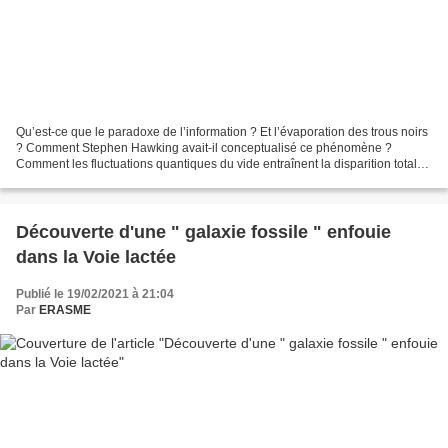
Qu’est-ce que le paradoxe de l’information ? Et l’évaporation des trous noirs
? Comment Stephen Hawking avait-il conceptualisé ce phénomène ?
Comment les fluctuations quantiques du vide entraînent la disparition totale
des trous noirs ? Qu'est-ce que...
Découverte d'une " galaxie fossile " enfouie
dans la Voie lactée
Publié le 19/02/2021 à 21:04
Par
ERASME