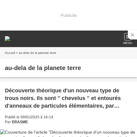
Publicité
MENU
Accueil
» au-dela de la planete terre
au-dela de la planete terre
Découverte théorique d'un nouveau type de
trous noirs. Ils sont " chevelus " et entourés
d'anneaux de particules élémentaires, par
Romain Gervalle & Mikhail Volkov (The
Publié le 09/01/2025 à 16:14
Conversation)
Par
ERASME