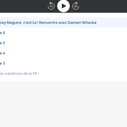
bey Maguire, c'est lui ! Rencontre avec Damien Witecka
e 6
e 5
e 4
e 3
s créatrices de la VF !
e 2
e 1
e Mektoub My Love arrive enfin ! Rencontre avec Shaïn Boumedine et Sal
i : après Toni en famille
elle réalise le bouleversant Dites lui que je l'aime