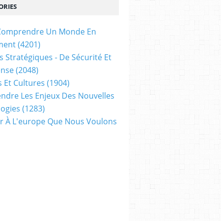
ORIES
t Comprendre Un Monde En
ment
(4201)
s Stratégiques - De Sécurité Et
ense
(2048)
s Et Cultures
(1904)
dre Les Enjeux Des Nouvelles
ogies
(1283)
ir À L'europe Que Nous Voulons