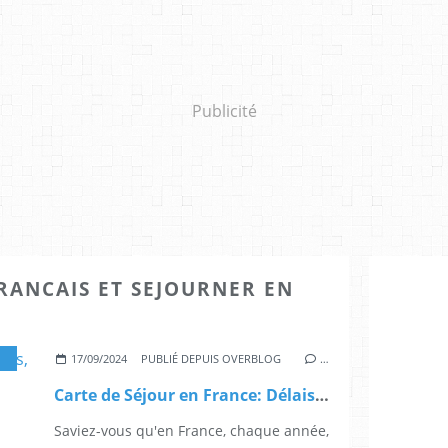
Publicité
ANCAIS ET SEJOURNER EN
,
COMMENT DEVENIR FRANÇAIS ET SÉJOURNER EN FR
17/09/2024
PUBLIÉ DEPUIS OVERBLOG
…
Carte de Séjour en France: Délais, Suivi en Ligne et Procédure de Demande
Saviez-vous qu'en France, chaque année,