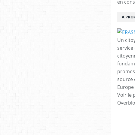
en cons
À PRO
Un cito
service
citoyen
fondame
promess
source 
Europe 
Voir le 
Overbl