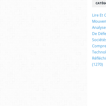
CATÉG
Lire E
Mouve
Analyse
De Déf
Société
Compren
Technol
Réfléch
(1270)