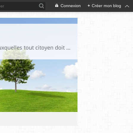
Connexion
+
Créer mon blog
Ce blog est destiné à stimuler l'intérêt du lecteur pour des questions de société auxquelles tout citoyen doit être en mesure d'apporter des réponses, individuelles ou collectives, en conscience et en responsabilité !