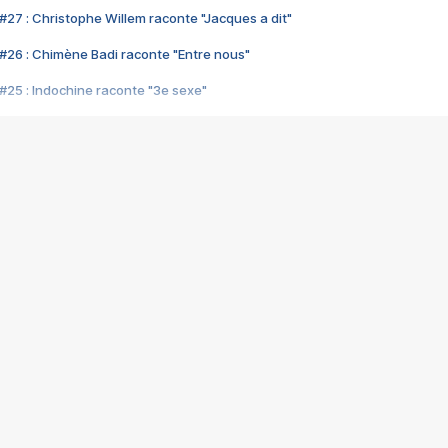
#27 : Christophe Willem raconte "Jacques a dit"
#26 : Chimène Badi raconte "Entre nous"
#25 : Indochine raconte "3e sexe"
#24 : Zaho raconte "C'est chelou"
#23 : Patrick Bruel raconte "Au café des délices"
#22 : Kyo raconte "Le chemin"
#21 : Nolwenn Leroy raconte "Cassé"
#20 : Patrick Hernandez raconte "Born to be alive"
#19 : Lorie raconte "Près de moi"
#18 : Michael Jones raconte "A nos actes manqués" (avec Jean-Jacque
#17 : Khaled raconte "Aïcha"
#16 : Corneille raconte "Parce qu'on vient de loin"