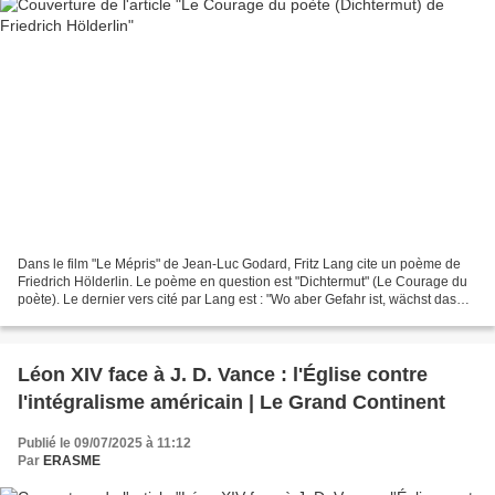
Dans le film "Le Mépris" de Jean-Luc Godard, Fritz Lang cite un poème de
Friedrich Hölderlin. Le poème en question est "Dichtermut" (Le Courage du
poète). Le dernier vers cité par Lang est : "Wo aber Gefahr ist, wächst das
Rettende auch" qui peut être...
Léon XIV face à J. D. Vance : l'Église contre
l'intégralisme américain | Le Grand Continent
Publié le 09/07/2025 à 11:12
Par
ERASME