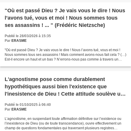
"Où est passé Dieu ? Je vais vous le dire ! Nous
l’avons tué, vous et moi ! Nous sommes tous
ses assassins ! ... " (Frédéric Nietzsche)
Publié le 28/03/2026 à 15:35
Par
ERASME
"Où est passé Dieu ? Je vais vous le dire ! Nous l’avons tué, vous et moi !
Nous sommes tous ses assassins ! Mais comment avons-nous fait cela ? (…)
Est-il encore un haut et un bas ? N’errons-nous pas comme à travers un
néant infini ? L’espace vide ne...
L'agnostisme pose comme durablement
hypothétiques aussi bien l'existence que
l'inesistence de Dieu ! Cette attitude soulève un
certain nombre de questions fondamentales sur
Publié le 01/10/2025 à 06:40
plusieurs registres ! Mais lesquelles ?
Par
ERASME
L’agnostisme, en suspendant toute affirmation définitive sur l’existence ou
l’inexistence de Dieu (ou de toute transcendance), ouvre effectivement un
champ de questions fondamentales qui traversent plusieurs registres