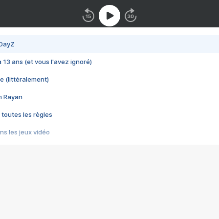
 DayZ
 a 13 ans (et vous l'avez ignoré)
e (littéralement)
im Rayan
 toutes les règles
s les jeux vidéo
us choquant de Rockstar ? - Le scandale BULLY
e plus moche de Steam
du RÊVE tourne au CAUCHEMAR
pendant 8 heures