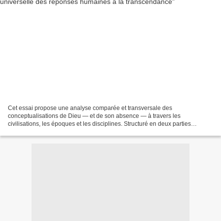
Cet essai propose une analyse comparée et transversale des
conceptualisations de Dieu — et de son absence — à travers les
civilisations, les époques et les disciplines. Structuré en deux parties
complémentaires (L’idée de Dieu hors des religions et L’inexistence...