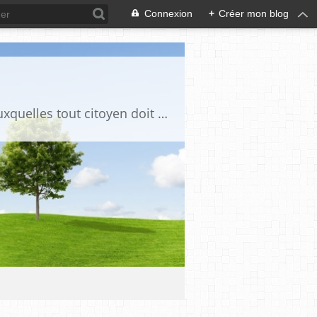
Connexion
+
Créer mon blog
Ce blog est destiné à stimuler l'intérêt du lecteur pour des questions de société auxquelles tout citoyen doit être en mesure d'apporter des réponses, individuelles ou collectives, en conscience et en responsabilité !