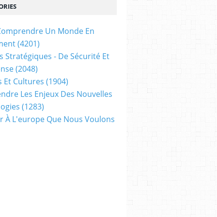
ORIES
t Comprendre Un Monde En
ment
(4201)
s Stratégiques - De Sécurité Et
ense
(2048)
s Et Cultures
(1904)
dre Les Enjeux Des Nouvelles
ogies
(1283)
ir À L'europe Que Nous Voulons