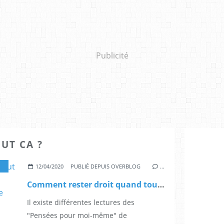
Publicité
UT CA ?
,
SOCIÉTÉS ET CULTURES
12/04/2020
PUBLIÉ DEPUIS OVERBLOG
…
Comment rester droit quand tout s'effondre ? - Ép. 4/4 - "Pensées pour moi-même" de Marc Aurèle (France Culture)
Il existe différentes lectures des
"Pensées pour moi-même" de