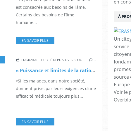
en cons
est consacrée aux besoins de l’âme.
Certains des besoins de l’âme
À PRO
humaine...
Un cito
EN SAVOIR PLUS
service
citoyen
11/04/2020
PUBLIÉ DEPUIS OVERBLOG
…
fondame
promess
« Puissance et limites de la rationalité en médecine », de Georges Canguilhem
source 
«Si les malades, dans notre société,
Europe 
donnent prise, par leurs exigences d’une
Voir le 
efficacité médicale toujours plus...
Overbl
EN SAVOIR PLUS