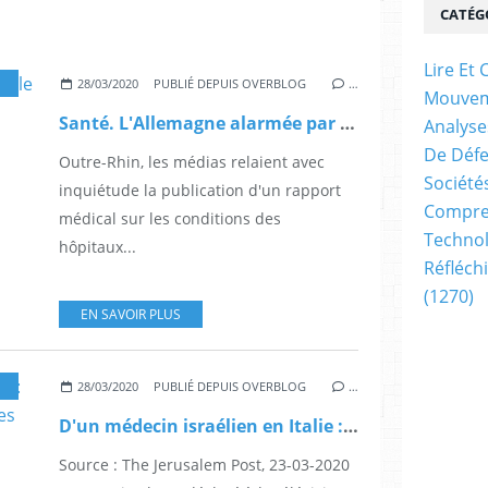
CATÉG
Lire E
,
ET L'HOMME DANS TOUT ÇÀ ?
28/03/2020
PUBLIÉ DEPUIS OVERBLOG
…
Mouve
Santé. L'Allemagne alarmée par le triage des patients dans les hôpitaux alsaciens (courrierinternational.com)
Analyse
De Déf
Outre-Rhin, les médias relaient avec
Société
inquiétude la publication d'un rapport
Compren
médical sur les conditions des
Technol
hôpitaux...
Réfléch
(1270)
EN SAVOIR PLUS
,
ET L'HOMME DANS TOUT ÇÀ ?
28/03/2020
PUBLIÉ DEPUIS OVERBLOG
…
D'un médecin israélien en Italie : Nous n'aidons plus les personnes de plus de 60 ans (Source : The Jerusalem Post))
Source : The Jerusalem Post, 23-03-2020