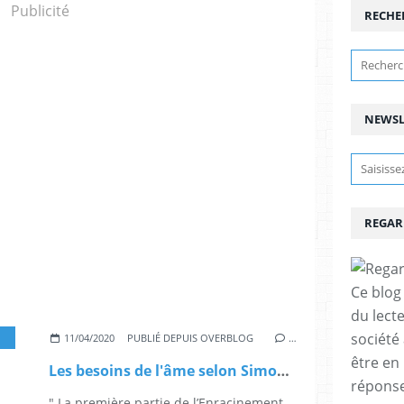
Publicité
RECHE
NEWSL
REGAR
Ce blog 
du lect
société
,
A LA RENCONTRE DE FEMMES ET D'HOMMES ILLUSTRES
11/04/2020
PUBLIÉ DEPUIS OVERBLOG
…
être en
Les besoins de l'âme selon Simone Weil
réponses
" La première partie de l’Enracinement