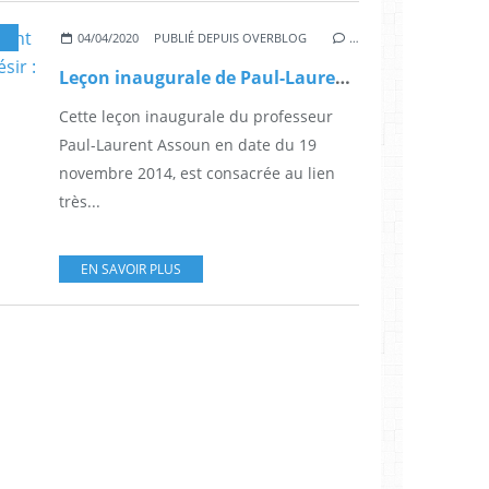
04/04/2020
PUBLIÉ DEPUIS OVERBLOG
…
Leçon inaugurale de Paul-Laurent Assoun : "Désir de loi et loi du désir : judaïsme et psychanalyse"
Cette leçon inaugurale du professeur
Paul-Laurent Assoun en date du 19
novembre 2014, est consacrée au lien
très...
EN SAVOIR PLUS