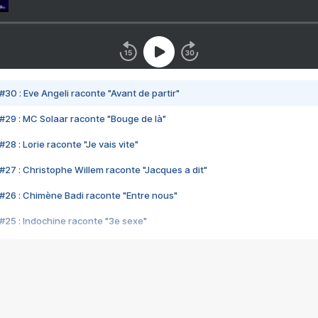
#30 : Eve Angeli raconte "Avant de partir"
#29 : MC Solaar raconte "Bouge de là"
28 : Lorie raconte "Je vais vite"
#27 : Christophe Willem raconte "Jacques a dit"
#26 : Chimène Badi raconte "Entre nous"
#25 : Indochine raconte "3e sexe"
#24 : Zaho raconte "C'est chelou"
#23 : Patrick Bruel raconte "Au café des délices"
#22 : Kyo raconte "Le chemin"