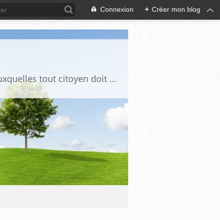
Connexion
+
Créer mon blog
Ce blog est destiné à stimuler l'intérêt du lecteur pour des questions de société auxquelles tout citoyen doit être en mesure d'apporter des réponses, individuelles ou collectives, en conscience et en responsabilité !