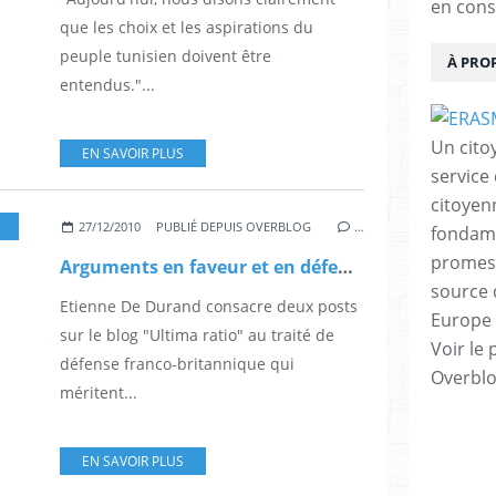
en cons
que les choix et les aspirations du
peuple tunisien doivent être
À PRO
entendus."...
Un cito
EN SAVOIR PLUS
service
citoyen
27/12/2010
PUBLIÉ DEPUIS OVERBLOG
…
fondame
promess
Arguments en faveur et en défense du Traité de défense franco-britannique, selon Etienne De Durand
source 
Etienne De Durand consacre deux posts
Europe 
sur le blog "Ultima ratio" au traité de
Voir le 
défense franco-britannique qui
Overbl
méritent...
EN SAVOIR PLUS