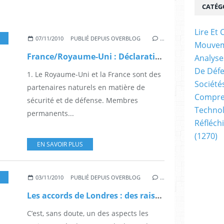
CATÉG
Lire E
07/11/2010
PUBLIÉ DEPUIS OVERBLOG
…
Mouve
France/Royaume-Uni : Déclaration sur la coopération de défense et de sécurité (Londres - Mardi 2 novembre 2010 )
Analyse
De Déf
1. Le Royaume-Uni et la France sont des
Société
partenaires naturels en matière de
Compren
sécurité et de défense. Membres
Technol
permanents...
Réfléch
(1270)
EN SAVOIR PLUS
03/11/2010
PUBLIÉ DEPUIS OVERBLOG
…
Les accords de Londres : des raisons moins avouables… (Bruxelles2.eu)
C’est, sans doute, un des aspects les