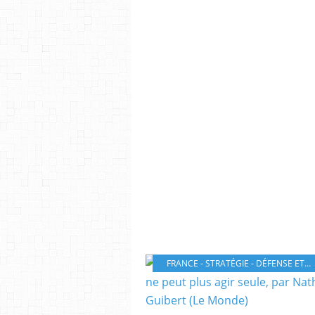
FRANCE - STRATÉGIE - DÉFENSE ET SÉCURITÉ