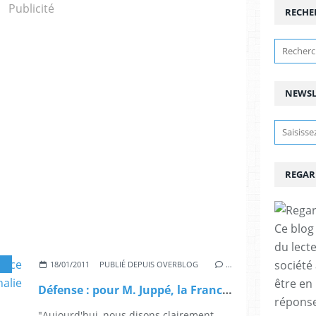
Publicité
RECHE
NEWSL
REGAR
Ce blog 
du lect
société
18/01/2011
PUBLIÉ DEPUIS OVERBLOG
…
être en
Défense : pour M. Juppé, la France ne peut plus agir seule, par Nathalie Guibert (Le Monde)
réponses
"Aujourd'hui, nous disons clairement