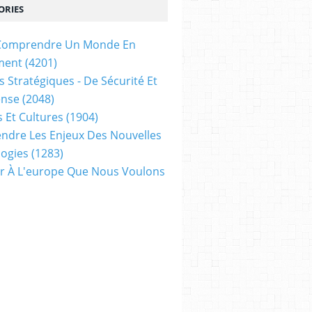
ORIES
t Comprendre Un Monde En
ment
(4201)
s Stratégiques - De Sécurité Et
ense
(2048)
s Et Cultures
(1904)
dre Les Enjeux Des Nouvelles
ogies
(1283)
ir À L'europe Que Nous Voulons