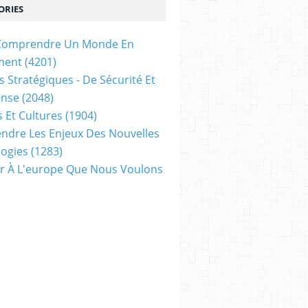
ORIES
t Comprendre Un Monde En
ATIONALISME EN QUESTION
,
IDENTITÉS ET HUMANITÉS
,
IDENTITÉS ET NATIONA
ment
(4201)
s Stratégiques - De Sécurité Et
ense
(2048)
s Et Cultures
(1904)
dre Les Enjeux Des Nouvelles
ogies
(1283)
ir À L'europe Que Nous Voulons
ESTION
,
IDENTITÉS ET HUMANITÉS
,
ENTRE AUTOCRATIES ET DÉMOCRATIES
,
IS