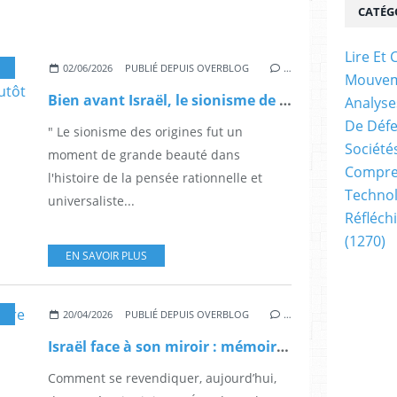
CATÉG
Lire E
,
LE SIONISME EN QUESTION
,
LA NATION EN QUESTION
,
LE N
02/06/2026
PUBLIÉ DEPUIS OVERBLOG
…
Mouve
Bien avant Israël, le sionisme de Herzl reflétait un humanisme plutôt qu'un nationalisme, par Jean-Christophe Ploquin
Analyse
De Déf
" Le sionisme des origines fut un
Société
moment de grande beauté dans
Compren
l'histoire de la pensée rationnelle et
Technol
universaliste...
Réfléch
(1270)
EN SAVOIR PLUS
,
LE SIONISME EN QUESTION
,
LES ALLIANCES EN QUESTION
,
LA MÉMOIRE EN QU
20/04/2026
PUBLIÉ DEPUIS OVERBLOG
…
Israël face à son miroir : mémoire brisée, alliances perdues, par Bernard Kalaora - AOC media
Comment se revendiquer, aujourd’hui,