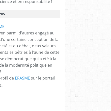
cience et en responsabilité !
POS
yen parmi d'autres engagé au
 d'une certaine conception de la
neté et du débat, deux valeurs
 EN QUESTION
,
HUMANITÉ, TRANSHUMANITÉ ET POSTHUMANITÉ
,
IDENTITÉS 
ntales pétries à l'aune de cette
e démocratique qui a été à la
de la modernité politique en
!
profil de
ERASME
sur le portail
og