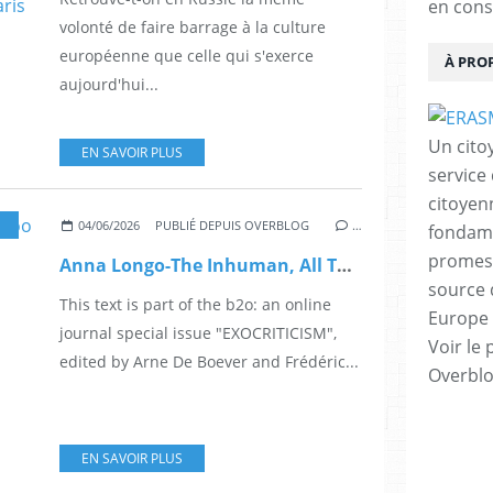
en cons
volonté de faire barrage à la culture
européenne que celle qui s'exerce
À PRO
aujourd'hui...
Un cito
EN SAVOIR PLUS
service
citoyen
 L'HUMAIN DANS TOUT ÇÀ ?
,
L'HUMAIN EN QUESTION
,
LE TECHNOCAPITALISME
04/06/2026
PUBLIÉ DEPUIS OVERBLOG
…
fondame
promess
Anna Longo-The Inhuman, All Too Human
source 
This text is part of the b2o: an online
Europe 
journal special issue "EXOCRITICISM",
Voir le 
edited by Arne De Boever and Frédéric...
Overbl
EN SAVOIR PLUS