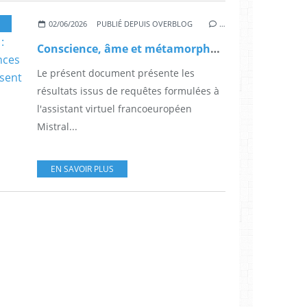
MÉTAMORPHOSES
,
MÉTAPHYSIQUES
,
LES HUMANOÏDES EN QUESTION
,
LE VIV
02/06/2026
PUBLIÉ DEPUIS OVERBLOG
…
Conscience, âme et métamorphoses posthumaines : Quand chamanisme, neurosciences et physique quantique redéfinissent les frontières de l'être et de la réalité
Le présent document présente les
résultats issus de requêtes formulées à
l'assistant virtuel francoeuropéen
Mistral...
EN SAVOIR PLUS