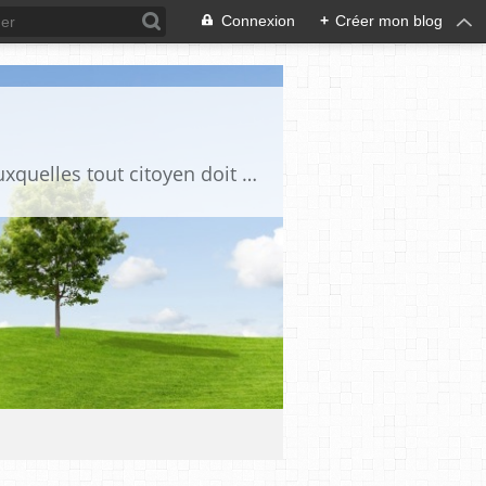
Connexion
+
Créer mon blog
Ce blog est destiné à stimuler l'intérêt du lecteur pour des questions de société auxquelles tout citoyen doit être en mesure d'apporter des réponses, individuelles ou collectives, en conscience et en responsabilité !