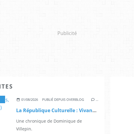
Publicité
ITES
,
IDENTITÉS ET HUMANITÉS
,
LA FRANCE FACE AUX ENJEUX CUL
01/08/2026
PUBLIÉ DEPUIS OVERBLOG
…
La République Culturelle : Vivants, Toujours ! (La France humaniste)
Une chronique de Dominique de
Villepin.