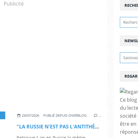
Publicité
RECHE
NEWSL
REGAR
Ce blog 
du lect
société
,
SOCIÉTÉS ET CULTURES
,
LE PEUPLE EN QUESTION
,
IDENTITÉS ET HUMANITÉS
,
24/07/2026
PUBLIÉ DEPUIS OVERBLOG
…
être en
"LA RUSSIE N'EST PAS L'ANTITHÈSE DE L'EUROPE" - Entretien avec Alexeï Routkevit | Académie de Géopolitique de Paris
réponses
Retrouve-t-on en Russie la même