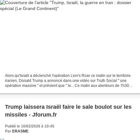
Alors qu'Israël a déclenché l'opération Lion's Roar ce matin sur le territoire
iranien, Donald Trump a annoncé dans une vidéo sur Truth Social " une
opération massive " et prévient que " le... Ce matin aux alentours de 7h30
(Paris) les États-Unis aux...
Trump laissera Israël faire le sale boulot sur les
missiles - Jforum.fr
Publié le 16/02/2026 à 10:45
Par
ERASME