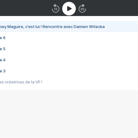
bey Maguire, c'est lui ! Rencontre avec Damien Witecka
e 6
e 5
e 4
e 3
s créatrices de la VF !
e 2
e 1
e Mektoub My Love arrive enfin ! Rencontre avec Shaïn Boumedine et Sal
i : après Toni en famille
elle réalise le bouleversant Dites lui que je l'aime