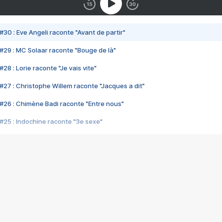
#30 : Eve Angeli raconte "Avant de partir"
#29 : MC Solaar raconte "Bouge de là"
28 : Lorie raconte "Je vais vite"
#27 : Christophe Willem raconte "Jacques a dit"
#26 : Chimène Badi raconte "Entre nous"
#25 : Indochine raconte "3e sexe"
#24 : Zaho raconte "C'est chelou"
#23 : Patrick Bruel raconte "Au café des délices"
#22 : Kyo raconte "Le chemin"
#21 : Nolwenn Leroy raconte "Cassé"
#20 : Patrick Hernandez raconte "Born to be alive"