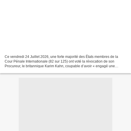
Ce vendredi 24 Juillet 2026, une forte majorité des États membres de la
Cour Pénale Internationale (82 sur 125) ont voté la révocation de son
Procureur, le britannique Karim Kahn, coupable d’avoir « engagé une
relation sexuelle inappropriée avec son assistante...