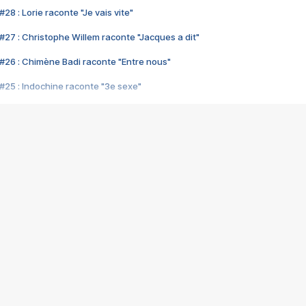
28 : Lorie raconte "Je vais vite"
#27 : Christophe Willem raconte "Jacques a dit"
#26 : Chimène Badi raconte "Entre nous"
#25 : Indochine raconte "3e sexe"
#24 : Zaho raconte "C'est chelou"
#23 : Patrick Bruel raconte "Au café des délices"
#22 : Kyo raconte "Le chemin"
#21 : Nolwenn Leroy raconte "Cassé"
#20 : Patrick Hernandez raconte "Born to be alive"
#19 : Lorie raconte "Près de moi"
#18 : Michael Jones raconte "A nos actes manqués" (avec Jean-Jacque
#17 : Khaled raconte "Aïcha"