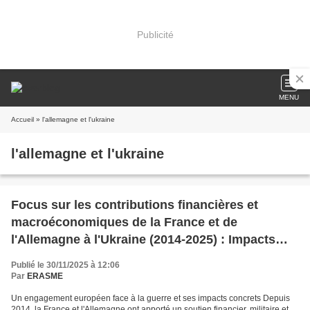
Publicité
MENU
Accueil
» l'allemagne et l'ukraine
l'allemagne et l'ukraine
Focus sur les contributions financières et
macroéconomiques de la France et de
l'Allemagne à l'Ukraine (2014-2025) : Impacts
réels sur l'efficacité des politiques ukrainiennes
Publié le 30/11/2025 à 12:06
Par
ERASME
Un engagement européen face à la guerre et ses impacts concrets Depuis
2014, la France et l'Allemagne ont apporté un soutien financier, militaire et