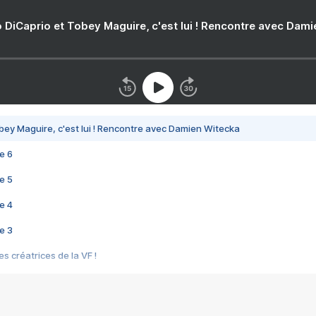
 DiCaprio et Tobey Maguire, c'est lui ! Rencontre avec Dam
bey Maguire, c'est lui ! Rencontre avec Damien Witecka
e 6
e 5
e 4
e 3
s créatrices de la VF !
e 2
e 1