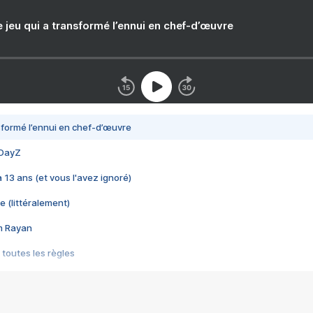
e jeu qui a transformé l’ennui en chef-d’œuvre
nsformé l’ennui en chef-d’œuvre
 DayZ
 a 13 ans (et vous l'avez ignoré)
e (littéralement)
im Rayan
 toutes les règles
s les jeux vidéo
us choquant de Rockstar ? - Le scandale BULLY