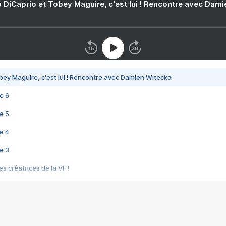
 DiCaprio et Tobey Maguire, c'est lui ! Rencontre avec Dam
bey Maguire, c'est lui ! Rencontre avec Damien Witecka
e 6
e 5
e 4
e 3
s créatrices de la VF !
e 2
e 1
e Mektoub My Love arrive enfin ! Rencontre avec Shaïn Boumedine et Sal