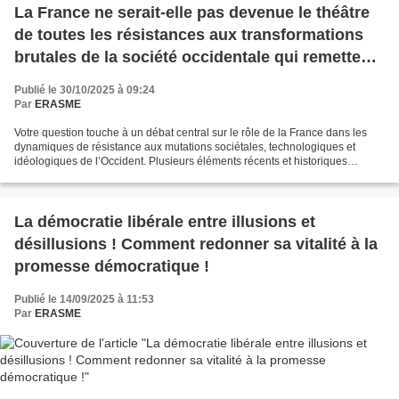
La France ne serait-elle pas devenue le théâtre
de toutes les résistances aux transformations
brutales de la société occidentale qui remettent
en question ses certitudes idéologiques d'antan
Publié le 30/10/2025 à 09:24
et l'universalité de ses principes et valeurs ?
Par
ERASME
Votre question touche à un débat central sur le rôle de la France dans les
dynamiques de résistance aux mutations sociétales, technologiques et
idéologiques de l’Occident. Plusieurs éléments récents et historiques
pourraient étayer cette hypothèse, mais...
La démocratie libérale entre illusions et
désillusions ! Comment redonner sa vitalité à la
promesse démocratique !
Publié le 14/09/2025 à 11:53
Par
ERASME