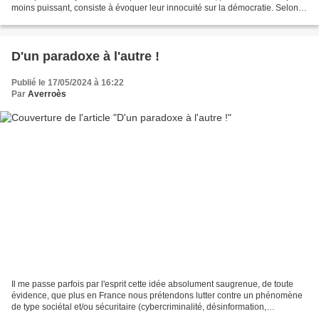
moins puissant, consiste à évoquer leur innocuité sur la démocratie. Selon
ce raisonnement, les...
D'un paradoxe à l'autre !
Publié le 17/05/2024 à 16:22
Par
Averroès
Il me passe parfois par l'esprit cette idée absolument saugrenue, de toute
évidence, que plus en France nous prétendons lutter contre un phénomène
de type sociétal et/ou sécuritaire (cybercriminalité, désinformation,
radicalisation, pédocriminalité, violences...