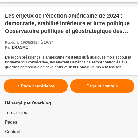
Les enjeux de l'élection américaine de 2024 :
démocratie, stabilité intérieure et lutte politique
Observatoire politique et géostratégique des
États-Unis, par Lincoln Mitchell, analyste
Publié le 16/05/2024 à 10:34
politique, essayiste, enseignant à la Columbia
Par
ERASME
University
L'élection présidentielle américaine n'est plus qu'à quelques mois et pour la
troisième fois consécutive, les électeurs américains seront confrontés à la
question primordiale de savoir s'ils veulent Donald Trump à la Maison-
Blanche. Un paradoxe de l'ère...
< Page précédente
Page suivante >
Hébergé par Overblog
Top articles
Pages
Contact