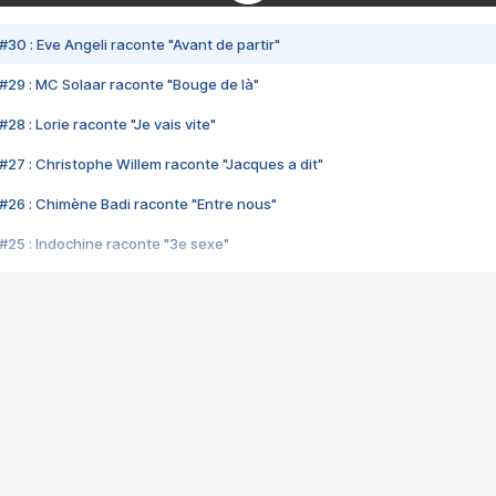
#30 : Eve Angeli raconte "Avant de partir"
#29 : MC Solaar raconte "Bouge de là"
28 : Lorie raconte "Je vais vite"
#27 : Christophe Willem raconte "Jacques a dit"
#26 : Chimène Badi raconte "Entre nous"
#25 : Indochine raconte "3e sexe"
#24 : Zaho raconte "C'est chelou"
#23 : Patrick Bruel raconte "Au café des délices"
#22 : Kyo raconte "Le chemin"
#21 : Nolwenn Leroy raconte "Cassé"
#20 : Patrick Hernandez raconte "Born to be alive"
#19 : Lorie raconte "Près de moi"