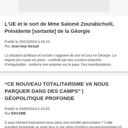
L'UE et le sort de Mme Salomé Zourabichvili,
Présidente [sortante] de la Géorgie
Publié le 30/12/2024 à 18:24
Par
Jean-Guy Giraud
La situation politique et sociale s’aggrave de jour en jour en Géorgie. Le
régime pro-russe en place - conforté par des scrutins entachés
d’irrégularités - renforce son emprise sur le pays. Des manifestations
massives et récurrentes pro-européennes sont...
“CE NOUVEAU TOTALITARISME VA NOUS
PARQUER DANS DES CAMPS” |
GÉOPOLITIQUE PROFONDE
Publié le 09/09/2024 à 22:02
Par
ERASME
À quel moment basculons-nous dans une société génocidaire ? Cette
question troublante se pose face à une série d'actions gouvernementales et