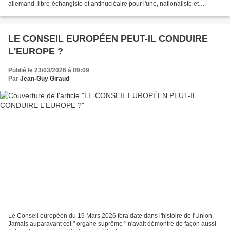
allemand, libre-échangiste et antinucléaire pour l'une, nationaliste et
militariste pour l'autre : 1- le traité avec...
LE CONSEIL EUROPÉEN PEUT-IL CONDUIRE
L'EUROPE ?
Publié le 23/03/2026 à 09:09
Par
Jean-Guy Giraud
Le Conseil européen du 19 Mars 2026 fera date dans l'histoire de l'Union.
Jamais auparavant cet " organe suprême " n'avait démontré de façon aussi