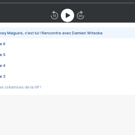
bey Maguire, c'est lui ! Rencontre avec Damien Witecka
e 6
e 5
e 4
e 3
s créatrices de la VF !
e 2
e 1
e Mektoub My Love arrive enfin ! Rencontre avec Shaïn Boumedine et Sal
i : après Toni en famille