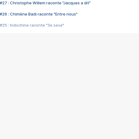
#27 : Christophe Willem raconte "Jacques a dit"
#26 : Chimène Badi raconte "Entre nous"
#25 : Indochine raconte "3e sexe"
#24 : Zaho raconte "C'est chelou"
#23 : Patrick Bruel raconte "Au café des délices"
#22 : Kyo raconte "Le chemin"
#21 : Nolwenn Leroy raconte "Cassé"
#20 : Patrick Hernandez raconte "Born to be alive"
#19 : Lorie raconte "Près de moi"
#18 : Michael Jones raconte "A nos actes manqués" (avec Jean-Jacque
#17 : Khaled raconte "Aïcha"
#16 : Corneille raconte "Parce qu'on vient de loin"
#15 : Indochine raconte "L'aventurier"