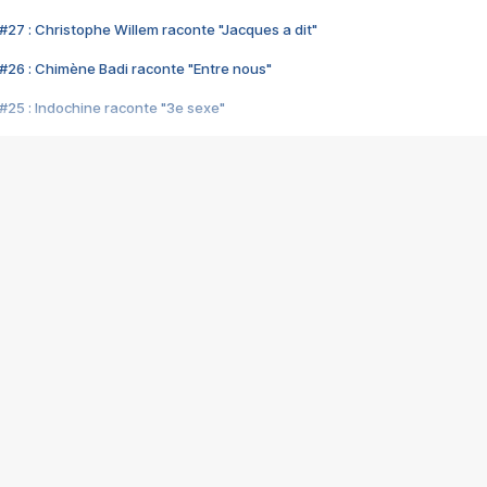
#27 : Christophe Willem raconte "Jacques a dit"
#26 : Chimène Badi raconte "Entre nous"
#25 : Indochine raconte "3e sexe"
#24 : Zaho raconte "C'est chelou"
#23 : Patrick Bruel raconte "Au café des délices"
#22 : Kyo raconte "Le chemin"
#21 : Nolwenn Leroy raconte "Cassé"
#20 : Patrick Hernandez raconte "Born to be alive"
#19 : Lorie raconte "Près de moi"
#18 : Michael Jones raconte "A nos actes manqués" (avec Jean-Jacque
#17 : Khaled raconte "Aïcha"
#16 : Corneille raconte "Parce qu'on vient de loin"