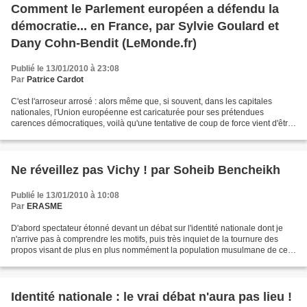
Comment le Parlement européen a défendu la
démocratie... en France, par Sylvie Goulard et
Dany Cohn-Bendit (LeMonde.fr)
Publié le 13/01/2010 à 23:08
Par
Patrice Cardot
C'est l'arroseur arrosé : alors même que, si souvent, dans les capitales
nationales, l'Union européenne est caricaturée pour ses prétendues
carences démocratiques, voilà qu'une tentative de coup de force vient d'être
déjouée, en France, par le Parlement...
Ne réveillez pas Vichy ! par Soheib Bencheikh
Publié le 13/01/2010 à 10:08
Par
ERASME
D'abord spectateur étonné devant un débat sur l'identité nationale dont je
n'arrive pas à comprendre les motifs, puis très inquiet de la tournure des
propos visant de plus en plus nommément la population musulmane de ce
pays, je me suis senti contraint...
Identité nationale : le vrai débat n'aura pas lieu !