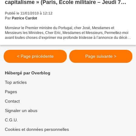
capitalisme » (Paris, École militaire – Jeudi 7
janvier 2010)
Publié le 11/01/2010 à 12:12
Par
Patrice Cardot
Monsieur le Premier ministre du Portugal, cher José, Mesdames et
Messieurs les Ministres, Cher Eric, Mesdames et Messieurs, Permettez-moi
avant toutes choses d’exprimer ma profonde tristesse à l’annonce du décès
de Philippe Séguin, Premier Président de...
< Page précédente
Page suivante >
Hébergé par Overblog
Top articles
Pages
Contact
Signaler un abus
C.G.U.
Cookies et données personnelles