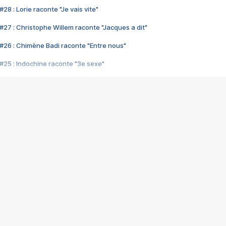
28 : Lorie raconte "Je vais vite"
#27 : Christophe Willem raconte "Jacques a dit"
#26 : Chimène Badi raconte "Entre nous"
#25 : Indochine raconte "3e sexe"
#24 : Zaho raconte "C'est chelou"
#23 : Patrick Bruel raconte "Au café des délices"
#22 : Kyo raconte "Le chemin"
#21 : Nolwenn Leroy raconte "Cassé"
#20 : Patrick Hernandez raconte "Born to be alive"
#19 : Lorie raconte "Près de moi"
#18 : Michael Jones raconte "A nos actes manqués" (avec Jean-Jacque
#17 : Khaled raconte "Aïcha"