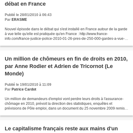
débat en France
Publié le 28/01/2010 à 06:43
Par
ERASME
Nouvel épisode dans le débat qui s'est installé en France autour de la garde
à vue telle qu'elle est pratiquée qu'en France : http://www.france-
info.com/france-justice-police-2010-01-26-pres-de-250-000-gardes-a-vue-
oublies-des-statistiques-396980-9-11.html....
Un million de chômeurs en fin de droits en 2010,
par Anne Rodier et Adrien de Tricornot (Le
Monde)
Publié le 19/01/2010 à 11:09
Par
Patrice Cardot
Un million de demandeurs d'emploi vont perdre leurs droits à l'assurance-
chômage en 2010, prévoit la direction des statistiques, enquêtes et
prévisions de Pôle emploi, dans un document du 25 novembre 2009 remis
aux partenaires sociaux. A cette date, le...
Le capitalisme français reste aux mains d'un