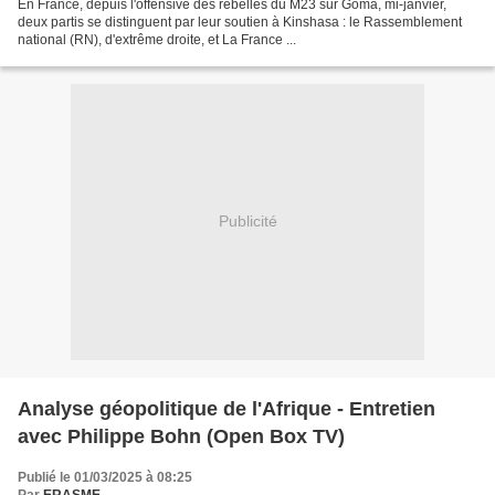
En France, depuis l'offensive des rebelles du M23 sur Goma, mi-janvier,
deux partis se distinguent par leur soutien à Kinshasa : le Rassemblement
national (RN), d'extrême droite, et La France ...
Publicité
Analyse géopolitique de l'Afrique - Entretien
avec Philippe Bohn (Open Box TV)
Publié le 01/03/2025 à 08:25
Par
ERASME