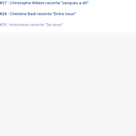
#27 : Christophe Willem raconte "Jacques a dit"
#26 : Chimène Badi raconte "Entre nous"
#25 : Indochine raconte "3e sexe"
#24 : Zaho raconte "C'est chelou"
#23 : Patrick Bruel raconte "Au café des délices"
#22 : Kyo raconte "Le chemin"
#21 : Nolwenn Leroy raconte "Cassé"
#20 : Patrick Hernandez raconte "Born to be alive"
#19 : Lorie raconte "Près de moi"
#18 : Michael Jones raconte "A nos actes manqués" (avec Jean-Jacque
#17 : Khaled raconte "Aïcha"
#16 : Corneille raconte "Parce qu'on vient de loin"
#15 : Indochine raconte "L'aventurier"