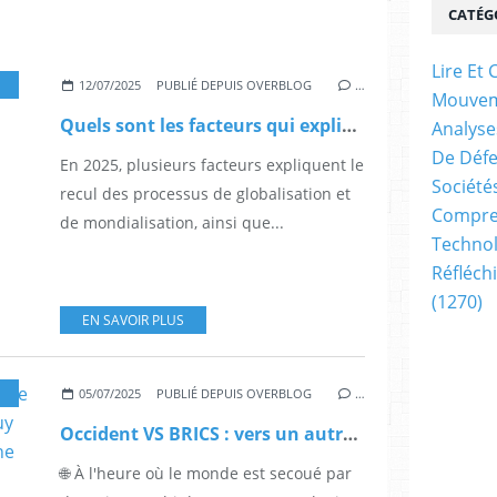
CATÉG
Lire E
,
LE NATIONALISME EN QUESTION
,
LE SOUVERAINISME EN
12/07/2025
PUBLIÉ DEPUIS OVERBLOG
…
Mouve
Quels sont les facteurs qui expliquent le phénomène de recul des processus de globalisation et de mondialisation, d’une part, et celui du retour à des comportements souverainistes, nationalistes, conflictuels et parfois belliqueux, d’autre part ?
Analyse
De Déf
En 2025, plusieurs facteurs expliquent le
Société
recul des processus de globalisation et
Compren
de mondialisation, ainsi que...
Technol
Réfléch
(1270)
EN SAVOIR PLUS
,
REGARDS MULTIPLES SUR LES BRICS
,
L'OCCIDENT EN QUESTION
,
DE LA
05/07/2025
PUBLIÉ DEPUIS OVERBLOG
…
Occident VS BRICS : vers un autre ordre mondial ? – Frédéric Aigouy dans Le Samedi Politique ( Chaîne officielle TVL)
🌐 À l'heure où le monde est secoué par