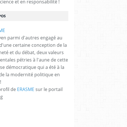
cience et en responsabilité !
POS
yen parmi d'autres engagé au
 d'une certaine conception de la
neté et du débat, deux valeurs
ÉCONOMIQUE EN MARCHE
,
L'UE FACE À SON IMPUISSANCE
,
L'UE FACE À SES C
ntales pétries à l'aune de cette
e démocratique qui a été à la
de la modernité politique en
!
profil de
ERASME
sur le portail
og