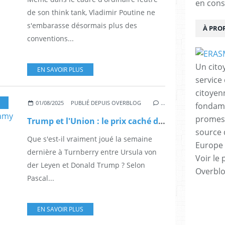
en cons
de son think tank, Vladimir Poutine ne
s'embarasse désormais plus des
À PRO
conventions...
Un cito
EN SAVOIR PLUS
service
citoyen
,
LA GUERRE COMMERCIALE À L'OEUVRE
,
LA GUERRE 
01/08/2025
PUBLIÉ DEPUIS OVERBLOG
…
fondame
promess
Trump et l'Union : le prix caché d'une capitulation, par Pascal Lamy (Le Grand Continent)
source 
Que s'est-il vraiment joué la semaine
Europe 
dernière à Turnberry entre Ursula von
Voir le 
der Leyen et Donald Trump ? Selon
Overbl
Pascal...
EN SAVOIR PLUS