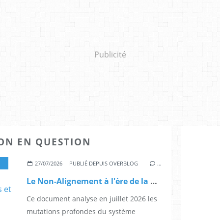
Publicité
ON EN QUESTION
,
LIRE ET COMPRENDRE UN MONDE EN MOUVEMENT
27/07/2026
PUBLIÉ DEPUIS OVERBLOG
…
Le Non-Alignement à l'ère de la Multipolarité fragmentée - La disparition des Troisièmes Voies et l'effondrement du Droit international
Ce document analyse en juillet 2026 les
mutations profondes du système