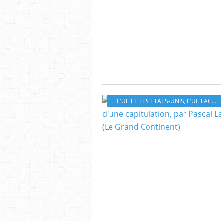
L'UE ET LES ETATS-UNIS
,
L'UE FACE AUX DÉFIS COMMERCIAUX