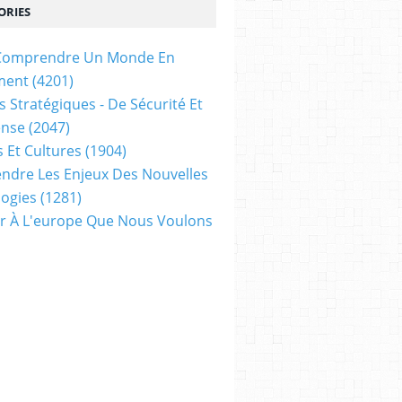
ORIES
t Comprendre Un Monde En
 QUESTION
,
LE NOUVEL ORDRE MONDIAL EN QUESTION
,
LA CONFLICTUALITÉ E
ment
(4201)
s Stratégiques - De Sécurité Et
ense
(2047)
s Et Cultures
(1904)
dre Les Enjeux Des Nouvelles
ogies
(1281)
ir À L'europe Que Nous Voulons
 DÉSOCCIDENTALISATION DU MONDE
,
LA MULTIPOLARISATION EN QUESTION
,
L