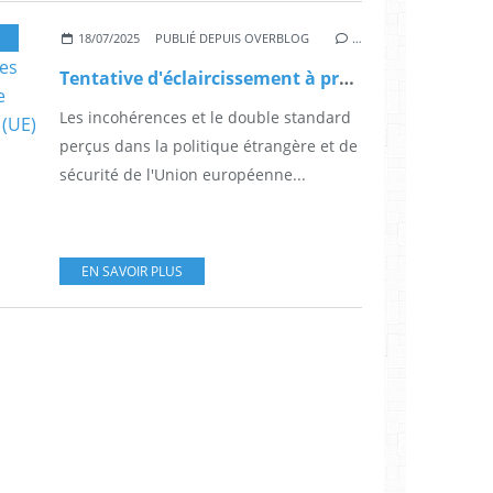
ESTICULATIONS POLITIQUES ET DIPLOMATIQUES
,
L'UE FACE À SES CHOIX ET 
18/07/2025
PUBLIÉ DEPUIS OVERBLOG
…
Tentative d'éclaircissement à propos des incohérences perçues dans la politique étrangère et de sécurité de l'Union européenne (UE) à l'égard d'Israël
Les incohérences et le double standard
perçus dans la politique étrangère et de
sécurité de l'Union européenne...
EN SAVOIR PLUS