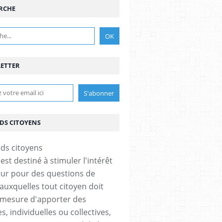
RCHE
ETTER
DS CITOYENS
est destiné à stimuler l'intérêt
eur pour des questions de
 auxquelles tout citoyen doit
UES
,
LA RUSSIE ET SA POLITIQUE ÉTRANGÈRE
,
LA RUSSIE ET L'OTAN
,
LA RUSSIE 
 mesure d'apporter des
, individuelles ou collectives,