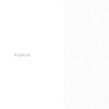
INCOHÉRENCES
,
DE L'IMPORTANCE STRATÉGIQUE D'ISRAËL
,
L'UE SOUS INFLUENC
Publicité