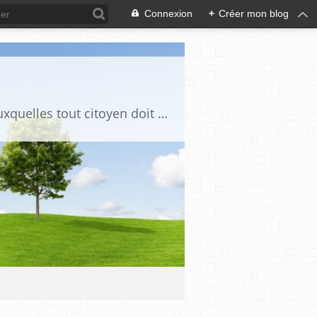
Connexion
+
Créer mon blog
Ce blog est destiné à stimuler l'intérêt du lecteur pour des questions de société auxquelles tout citoyen doit être en mesure d'apporter des réponses, individuelles ou collectives, en conscience et en responsabilité !