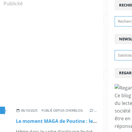
Publicité
RECHE
NEWSL
REGAR
Ce blog 
du lect
société
,
DIVERGENCES POLITIQUES ET GÉOPOLITIQ
06/10/2025
PUBLIÉ DEPUIS OVERBLOG
…
être en
Le moment MAGA de Poutine : le discours de Valdaï | Le Grand Continent
réponses
Même dans le cadre d'ordinaire feutré