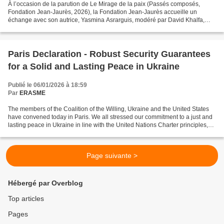
À l’occasion de la parution de Le Mirage de la paix (Passés composés,
Fondation Jean-Jaurès, 2026), la Fondation Jean-Jaurès accueille un
échange avec son autrice, Yasmina Asrarguis, modéré par David Khalfa,
notre codirecteur de l’Observatoire de l’Afrique...
Paris Declaration - Robust Security Guarantees
for a Solid and Lasting Peace in Ukraine
Publié le 06/01/2026 à 18:59
Par
ERASME
The members of the Coalition of the Willing, Ukraine and the United States
have convened today in Paris. We all stressed our commitment to a just and
lasting peace in Ukraine in line with the United Nations Charter principles,
and welcomed the progress...
Page suivante >
Hébergé par Overblog
Top articles
Pages