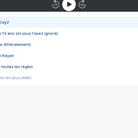
 DayZ
 a 13 ans (et vous l'avez ignoré)
e (littéralement)
im Rayan
 toutes les règles
s les jeux vidéo
us choquant de Rockstar ? - Le scandale BULLY
e plus moche de Steam
du RÊVE tourne au CAUCHEMAR
pendant 8 heures
it… à tort