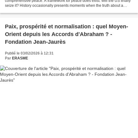
comprehensive peace. A framework for peace does exist. Will the US finally
seize it? History occasionally presents moments when the truth about a
conflict is stated plainly enough that it...
Paix, prospérité et normalisation : quel Moyen-
Orient depuis les Accords d'Abraham ? -
Fondation Jean-Jaurès
Publié le 03/02/2026 à 12:31
Par
ERASME