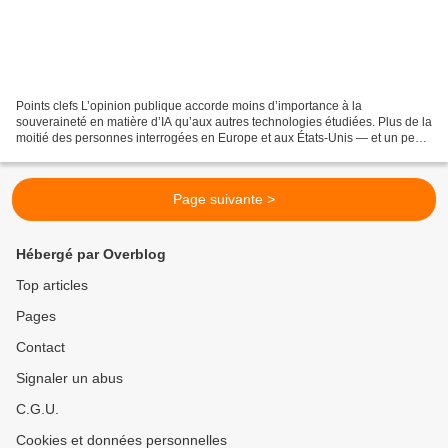
Points clefs L’opinion publique accorde moins d’importance à la
souveraineté en matière d’IA qu’aux autres technologies étudiées. Plus de la
moitié des personnes interrogées en Europe et aux États‑Unis — et un peu
plus d’un tiers au Japon — se dit « plutôt...
Page suivante >
Hébergé par Overblog
Top articles
Pages
Contact
Signaler un abus
C.G.U.
Cookies et données personnelles