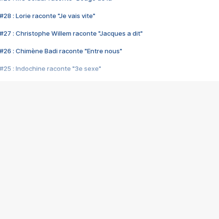
28 : Lorie raconte "Je vais vite"
#27 : Christophe Willem raconte "Jacques a dit"
#26 : Chimène Badi raconte "Entre nous"
#25 : Indochine raconte "3e sexe"
#24 : Zaho raconte "C'est chelou"
#23 : Patrick Bruel raconte "Au café des délices"
#22 : Kyo raconte "Le chemin"
#21 : Nolwenn Leroy raconte "Cassé"
#20 : Patrick Hernandez raconte "Born to be alive"
#19 : Lorie raconte "Près de moi"
#18 : Michael Jones raconte "A nos actes manqués" (avec Jean-Jacque
#17 : Khaled raconte "Aïcha"