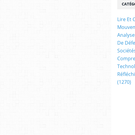
CATÉG
Lire E
Mouve
Analyse
De Déf
Société
Compren
Technol
Réfléch
(1270)