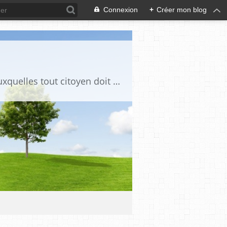
Connexion
+
Créer mon blog
Ce blog est destiné à stimuler l'intérêt du lecteur pour des questions de société auxquelles tout citoyen doit être en mesure d'apporter des réponses, individuelles ou collectives, en conscience et en responsabilité !