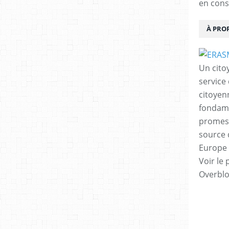
en cons
À PRO
Un cito
service
citoyen
fondame
promess
source 
Europe 
Voir le 
Overbl