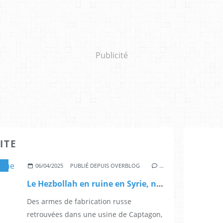
Publicité
ITE
,
REGARDS MULTIPLES SUR LE CONFLIT QUI OPPOSE
06/04/2025
PUBLIÉ DEPUIS OVERBLOG
…
Le Hezbollah en ruine en Syrie, ne fait plus peur au Liban - JForum
Des armes de fabrication russe
retrouvées dans une usine de Captagon,