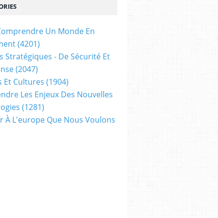
ORIES
t Comprendre Un Monde En
ment
(4201)
s Stratégiques - De Sécurité Et
ense
(2047)
s Et Cultures
(1904)
dre Les Enjeux Des Nouvelles
ogies
(1281)
ir À L'europe Que Nous Voulons