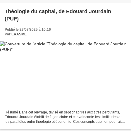
Théologie du capital, de Edouard Jourdain
(PUF)
Publié le 23/07/2025 à 10:16
Par
ERASME
Résumé Dans cet ouvrage, divisé en sept chapitres aux titres percutants,
Édouard Jourdain établit de façon claire et convaincante les similitudes et
les parallèles entre théologie et économie. Ces concepts que l’on pourrait
croire éloignés ou opposés...