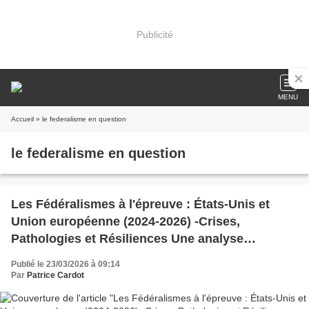
Publicité
MENU
Accueil
» le federalisme en question
le federalisme en question
Les Fédéralismes à l'épreuve : États-Unis et
Union européenne (2024-2026) -Crises,
Pathologies et Résiliences Une analyse
comparative des dynamiques institutionnelles et
Publié le 23/03/2026 à 09:14
des dérives psychologiques collectives face aux
Par
Patrice Cardot
chocs géopolitiques