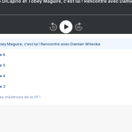
 DiCaprio et Tobey Maguire, c'est lui ! Rencontre avec Dam
bey Maguire, c'est lui ! Rencontre avec Damien Witecka
e 6
e 5
e 4
e 3
s créatrices de la VF !
e 2
e 1
e Mektoub My Love arrive enfin ! Rencontre avec Shaïn Boumedine et Sal