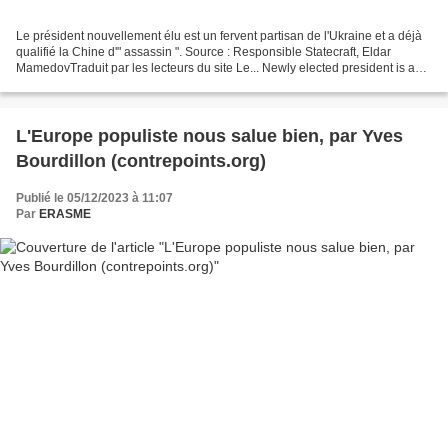
Le président nouvellement élu est un fervent partisan de l'Ukraine et a déjà
qualifié la Chine d'" assassin ". Source : Responsible Statecraft, Eldar
MamedovTraduit par les lecteurs du site Le... Newly elected president is a
staunch supporter of Ukraine...
L'Europe populiste nous salue bien, par Yves
Bourdillon (contrepoints.org)
Publié le 05/12/2023 à 11:07
Par
ERASME