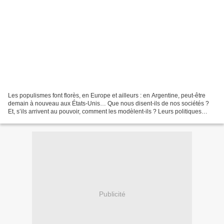
Les populismes font florès, en Europe et ailleurs : en Argentine, peut-être
demain à nouveau aux États-Unis… Que nous disent-ils de nos sociétés ?
Et, s’ils arrivent au pouvoir, comment les modèlent-ils ? Leurs politiques
économiques ont-elles quelques...
Publicité